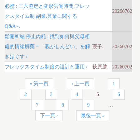
必携 : 三六協定と変形労働時間.フレッ
20260702
クスタイム制 副業.兼業に関する
Q&A~.
鬆開糾結 停止內耗 : 找到如何與父母相
處的情緒解藥 = 「親がしんどい」を解
寢子.
20260702
きほぐす /
フレックスタイム制度の設計と運用 /
荻原勝.
20260702
« 第一頁
‹ 上一頁
1
P
2
3
4
5
6
a
7
8
9
…
g
下一頁 ›
最後一頁 »
e
s