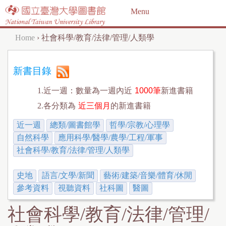
Jump to navigation
Menu
Home
›
社會科學/教育/法律/管理/人類學
Y
o
新書目錄
u
1.近一週：數量為一週內近
1000筆
新進書籍
a
2.各分類為
近三個月
的新進書籍
r
近一週
總類/圖書館學
哲學/宗教/心理學
e
自然科學
應用科學/醫學/農學/工程/軍事
h
社會科學/教育/法律/管理/人類學
e
史地
語言/文學/新聞
藝術/建築/音樂/體育/休閒
r
參考資料
視聽資料
社科圖
醫圖
e
社會科學/教育/法律/管理/