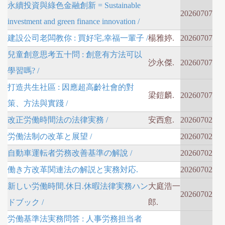
永續投資與綠色金融創新 = Sustainable
20260707
investment and green finance innovation /
建設公司老闆教你 : 買好宅,幸福一輩子 /
楊雅婷.
20260707
兒童創意思考五十問 : 創意有方法可以
沙永傑.
20260707
學習嗎? /
打造共生社區 : 因應超高齡社會的對
梁鎧麟.
20260707
策、方法與實踐 /
改正労働時間法の法律実務 /
安西愈.
20260702
労働法制の改革と展望 /
20260702
自動車運転者労務改善基準の解說 /
20260702
働き方改革関連法の解説と実務対応.
20260702
新しい労働時間.休日.休暇法律実務ハン
大庭浩一
20260702
ドブック /
郎.
労働基準法実務問答 : 人事労務担当者