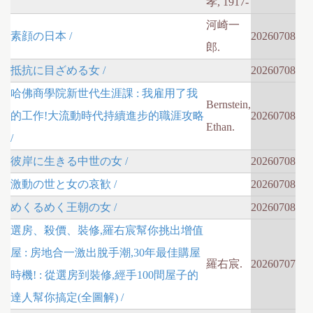
孝, 1917-
河崎一
素顔の日本 /
20260708
郎.
抵抗に目ざめる女 /
20260708
哈佛商學院新世代生涯課 : 我雇用了我
Bernstein,
的工作!大流動時代持續進步的職涯攻略
20260708
Ethan.
/
彼岸に生きる中世の女 /
20260708
激動の世と女の哀歓 /
20260708
めくるめく王朝の女 /
20260708
選房、殺價、裝修,羅右宸幫你挑出增值
屋 : 房地合一激出脫手潮,30年最佳購屋
羅右宸.
20260707
時機! : 從選房到裝修,經手100間屋子的
達人幫你搞定(全圖解) /