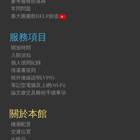
參考服務部落格
常問問題
臺大圖書館HELP頻道
服務項目
開放時間
入館須知
個人借閱紀錄
借還書規則
校外連線說明(VPN)
筆記型電腦及上網(Wi-Fi)
論文繳交及離校手續事項
關於本館
樓層配置
交通位置
出版品