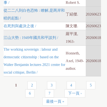
事 /
Robert S.
從二二八到白色恐怖 : 瞭解,是两岸和
丁紹傑.
20260623
睦的起點 /
在死刑與處決之後 /
陳文珊.
20260623
羅平漢,
江山大勢 : 1949年國共和平談判 /
20260618
1963-
The working sovereign : labour and
Honneth,
democratic citizenship : based on the
Axel, 1949-
20260618
Walter Benjamin lectures 2021 centre for
author.
social critique, Berlin /
1
2
3
4
5
P
6
7
下一頁 ›
a
最後一頁 »
g