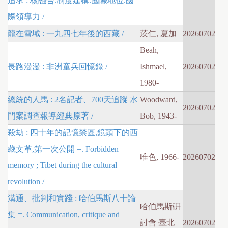
追求 : 核融合.制度建構.國際地位.國
際領導力 /
龍在雪域 : 一九四七年後的西藏 /
茨仁, 夏加
20260702
Beah,
長路漫漫 : 非洲童兵回憶錄 /
Ishmael,
20260702
1980-
總統的人馬 : 2名記者、700天追蹤 水
Woodward,
20260702
門案調查報導經典原著 /
Bob, 1943-
殺劫 : 四十年的記憶禁區,鏡頭下的西
藏文革,第一次公開 =. Forbidden
唯色, 1966-
20260702
memory ; Tibet during the cultural
revolution /
溝通、批判和實踐 : 哈伯馬斯八十論
哈伯馬斯硏
集 =. Communication, critique and
討會 臺北
20260702