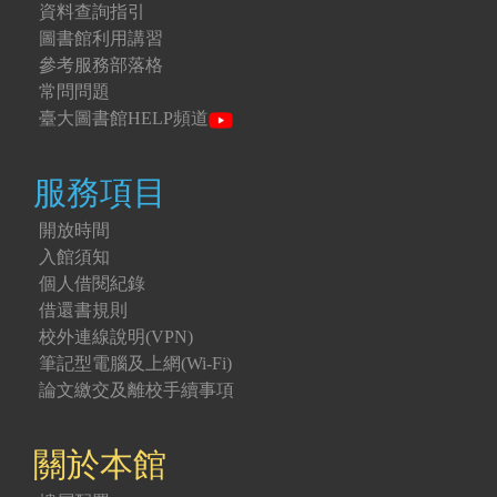
資料查詢指引
圖書館利用講習
參考服務部落格
常問問題
臺大圖書館HELP頻道
服務項目
開放時間
入館須知
個人借閱紀錄
借還書規則
校外連線說明(VPN)
筆記型電腦及上網(Wi-Fi)
論文繳交及離校手續事項
關於本館