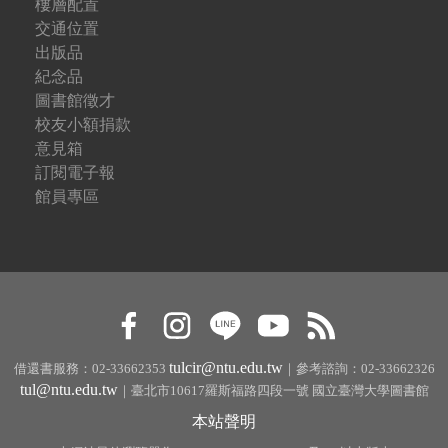
樓層配置
交通位置
出版品
紀念品
圖書館徵才
校友小額捐款
意見箱
訂閱電子報
館員專區
tulcir@ntu.edu.tw
借還書服務：02-33662353
｜參考諮詢：02-33662326
tul@ntu.edu.tw
｜臺北市10617羅斯福路四段一號 國立臺灣大學圖書館
本站聲明