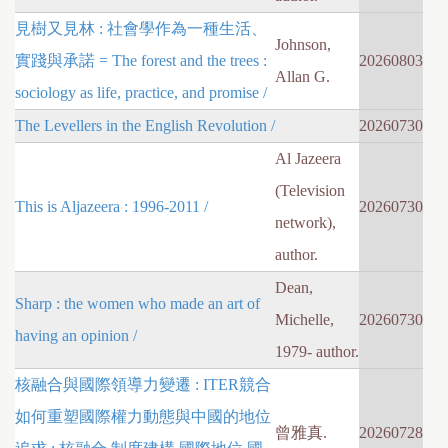
見樹又見林 : 社會學作為一種生活、
Johnson,
實踐與承諾 = The forest and the trees :
20260803
Allan G.
sociology as life, practice, and promise /
The Levellers in the English Revolution /
20260730
Al Jazeera
(Television
This is Aljazeera : 1996-2011 /
20260730
network),
author.
Dean,
Sharp : the women who made an art of
Michelle,
20260730
having an opinion /
1979- author.
核融合與國際領導力變遷 : ITER競合
如何重塑國際權力動態與中國的地位
曾雅真.
20260728