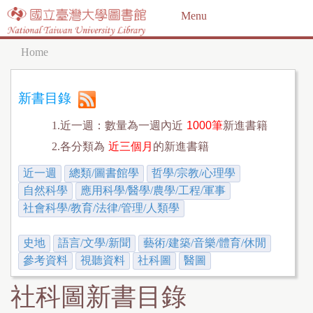
Jump to navigation
Menu
Home
Y
o
新書目錄
u
1.近一週：數量為一週內近
1000筆
新進書籍
a
2.各分類為
近三個月
的新進書籍
r
近一週
總類/圖書館學
哲學/宗教/心理學
e
自然科學
應用科學/醫學/農學/工程/軍事
h
社會科學/教育/法律/管理/人類學
e
史地
語言/文學/新聞
藝術/建築/音樂/體育/休閒
r
參考資料
視聽資料
社科圖
醫圖
e
社科圖新書目錄