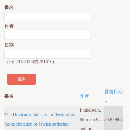
書名
作者
日期
(e.g.20181005或201810)
發書日期
書名
作者
Finkelstein,
The Holocaust industry : reflections on
Norman G.,
20260807
the exploitation of Jewish suffering /
author.