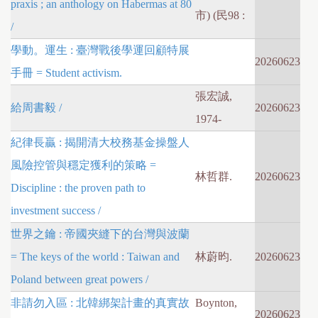
praxis ; an anthology on Habermas at 80
市) (民98 :
/
學動。運生 : 臺灣戰後學運回顧特展
20260623
手冊 = Student activism.
張宏誠,
給周書毅 /
20260623
1974-
紀律長贏 : 揭開清大校務基金操盤人
風險控管與穩定獲利的策略 =
林哲群.
20260623
Discipline : the proven path to
investment success /
世界之鑰 : 帝國夾縫下的台灣與波蘭
= The keys of the world : Taiwan and
林蔚昀.
20260623
Poland between great powers /
非請勿入區 : 北韓綁架計畫的真實故
Boynton,
20260623