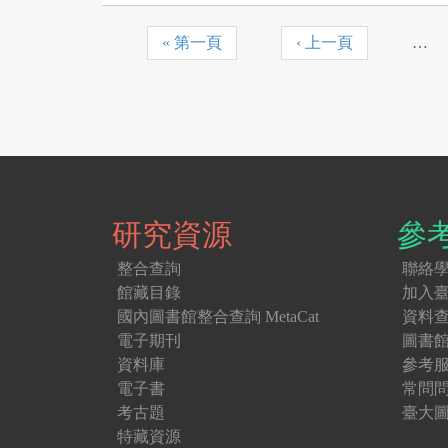
« 第一頁
‹ 上一頁
…
P
a
g
e
s
研究資源
參
整合查詢
聯絡
館藏目錄
加入
國內圖書館整合查詢 MetaCat
資料
電子期刊
圖書
資料庫
參考
電子書
常問
考古題
臺大圖
特藏資源