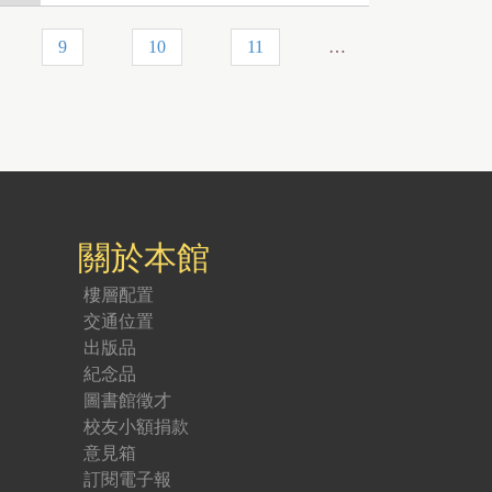
9
10
11
…
關於本館
樓層配置
交通位置
出版品
紀念品
圖書館徵才
校友小額捐款
意見箱
訂閱電子報