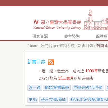
研究資源
參考諮詢
服務項
Home
›
研究資源
›
查詢系統
›
新書目錄
›
醫圖新
Y
o
新書目錄
u
1.近一週：數量為一週內近
1000筆
新進
a
2.各分類為
近三個月
的新進書籍
r
近一週
總類/圖書館學
哲學/宗教/心理學
e
h
史地
語言/文學/新聞
藝術/建築/音樂/體育/
e