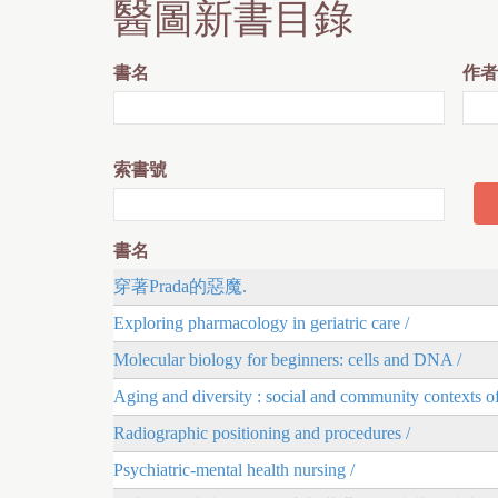
醫圖新書目錄
r
e
書名
作者
索書號
書名
穿著Prada的惡魔.
Exploring pharmacology in geriatric care /
Molecular biology for beginners: cells and DNA /
Aging and diversity : social and community contexts of
Radiographic positioning and procedures /
Psychiatric-mental health nursing /