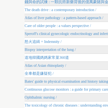
錢與命的試煉 : 一顆抗癌新藥背後的億萬豪賭與金
The death drive : a contemporary introduction /
Atlas of liver pathology : a pattern-based approach /
Care of older people : a values perspective /
Speroff's clinical gynecologic endocrinology and inferti
怒火追緝 = Indemnity /
Biopsy interpretation of the lung /
道地韓國媽媽家常菜360道
Atlas of Asian rhinoplasty /
全車都是嫌疑犯 /
Bates' guide to physical examination and history taking
Continuous glucose monitors : a guide for primary care 
Ophthalmic nursing /
The toxicology of chronic diseases : understanding env