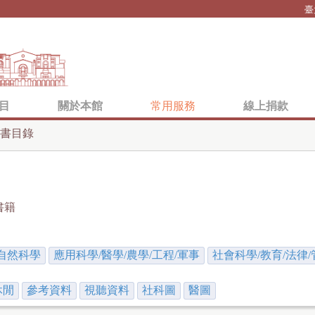
Jump to navigation
臺
目
關於本館
常用服務
線上捐款
書目錄
書籍
自然科學
應用科學/醫學/農學/工程/軍事
社會科學/教育/法律/
休閒
參考資料
視聽資料
社科圖
醫圖