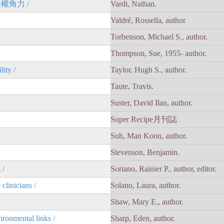
權角力 /
Vardi, Nathan.
Valdré, Rossella, author
Torbenson, Michael S., author.
Thompson, Sue, 1955- author.
lity /
Taylor, Hugh S., author.
Taute, Travis.
Suster, David Ilan, author.
Super Recipe月刊誌
Suh, Man Koon, author.
Stevenson, Benjamin.
 /
Soriano, Rainier P., author, editor.
clinicians /
Solano, Laura, author.
Shaw, Mary E., author.
ironmental links /
Sharp, Eden, author.