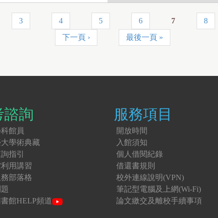
3
4
5
6
7
8
下一頁 ›
最後一頁 »
考諮詢
服務項目
學科館員
開放時間
臺大學術典藏
入館須知
查詢指引
個人借閱紀錄
館利用講習
借還書規則
服務部落格
校外連線說明(VPN)
問題
筆記型電腦及上網(Wi-Fi)
書館HELP頻道
論文繳交及離校手續事項