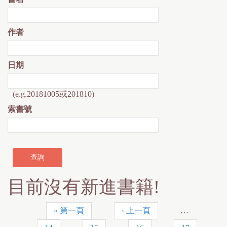
作者
日期
(e.g.20181005或201810)
索書號
目前沒有新進書籍!
« 第一頁
‹ 上一頁
…
P