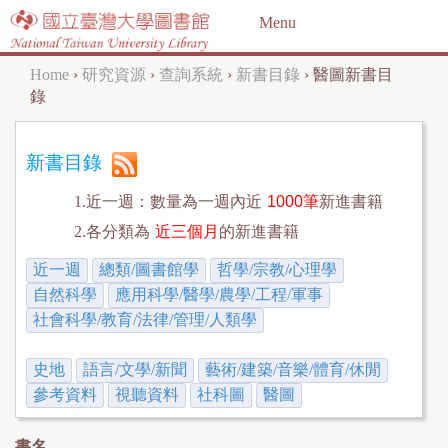
Jump to navigation
Menu
Home
›
研究資源
›
查詢系統
›
新書目錄
›
醫圖新書目
Y
錄
o
u
新書目錄
a
1.近一週：數量為一週內近
1000筆
新進書籍
r
2.各分類為
近三個月
的新進書籍
e
近一週
總類/圖書館學
哲學/宗教/心理學
h
自然科學
應用科學/醫學/農學/工程/軍事
社會科學/教育/法律/管理/人類學
e
r
史地
語言/文學/新聞
藝術/建築/音樂/體育/休閒
e
參考資料
視聽資料
社科圖
醫圖
書名