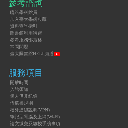
參考諮詢
聯絡學科館員
加入臺大學術典藏
資料查詢指引
圖書館利用講習
參考服務部落格
常問問題
臺大圖書館HELP頻道
服務項目
開放時間
入館須知
個人借閱紀錄
借還書規則
校外連線說明(VPN)
筆記型電腦及上網(Wi-Fi)
論文繳交及離校手續事項