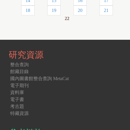
14
15
16
17
a
18
19
20
21
g
22
e
s
研究資源
整合查詢
館藏目錄
國內圖書館整合查詢 MetaCat
電子期刊
資料庫
電子書
考古題
特藏資源