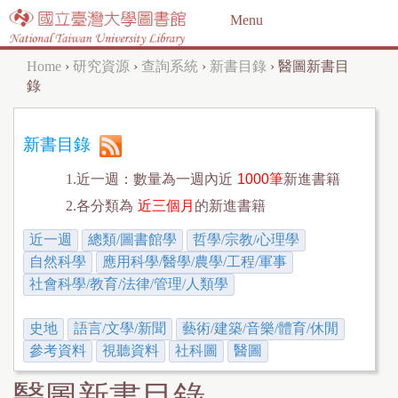
Jump to navigation
Menu
Home
›
研究資源
›
查詢系統
›
新書目錄
›
醫圖新書目
Y
錄
o
u
新書目錄
a
1.近一週：數量為一週內近
1000筆
新進書籍
r
2.各分類為
近三個月
的新進書籍
e
近一週
總類/圖書館學
哲學/宗教/心理學
h
自然科學
應用科學/醫學/農學/工程/軍事
社會科學/教育/法律/管理/人類學
e
r
史地
語言/文學/新聞
藝術/建築/音樂/體育/休閒
e
參考資料
視聽資料
社科圖
醫圖
醫圖新書目錄