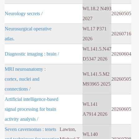
WL18.2 N493
Neurology secrets /
20260505
2027
Neurosurgical operative
WL17 P371
20260716
atlas.
2026
WL141.5.N47
Diagnostic imaging : brain /
20260604
D5347 2026
MRI neuroanatomy :
WL141.5.M2
cortex, nuclei and
20260505
M93965 2025
connections /
Artificial intelligence-based
WL141
signal processing for brain
20260605
A7914 2026
activity analysis /
Seven cavernomas : tenets
Lawton,
WL140