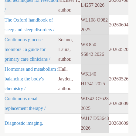
and techniques for resection
Michael T.,
20260708
L4257 2026
/
author.
The Oxford handbook of
WL108 O982
20260604
sleep and sleep disorders /
2025
Continuous glucose
Solano,
WK850
monitors : a guide for
Laura,
20260520
S6842 2026
primary care clinicians /
author.
Hormones and metabolism :
Hall,
WK140
balancing the body's
Jayden,
20260526
H1741 2025
chemistry /
author.
Continuous renal
WJ342 C7628
20260609
replacement therapy /
2025
WJ17 D53643
Diagnostic imaging.
20260609
2026