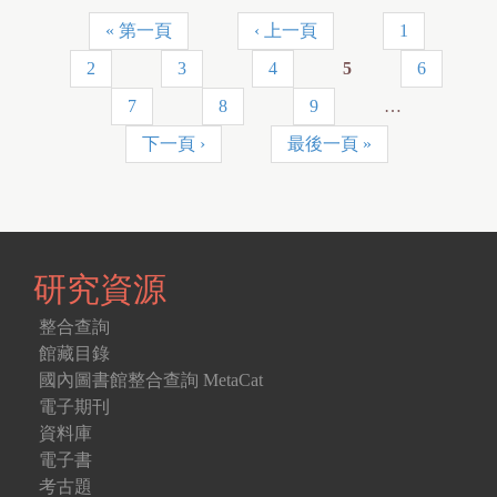
« 第一頁
‹ 上一頁
1
P
2
3
4
5
6
a
7
8
9
…
g
下一頁 ›
最後一頁 »
e
s
研究資源
整合查詢
館藏目錄
國內圖書館整合查詢 MetaCat
電子期刊
資料庫
電子書
考古題