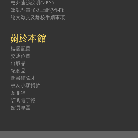
校外連線說明(VPN)
筆記型電腦及上網(Wi-Fi)
論文繳交及離校手續事項
關於本館
樓層配置
交通位置
出版品
紀念品
圖書館徵才
校友小額捐款
意見箱
訂閱電子報
館員專區