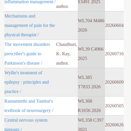
inflammation management /
S3491 2025
author.
Mechanisms and
WL704 M486
management of pain for the
20260604
2026
physical therapist /
The movement disorders
Chaudhuri,
WL39 C4966
prescriber's guide to
K. Ray,
20260716
2025
Parkinson's disease /
author.
Wyllie's treatment of
WL385
epilepsy : principles and
20260609
T7833 2026
practice /
Ramamurthi and Tandon's
WL368
20260505
textbook of neurosurgery /
R1656 2026
Central nervous system
WL358 C397
20260626
tumours /
2021