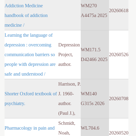
Addiction Medicine
WM270
20260618
handbook of addiction
A4475a 2025
medicine /
Learning the language of
depression : overcoming
Depression
WM171.5
communication barriers so
Project,
20260526
D42466 2025
people with depression are
author.
safe and understood /
Harrison, P.
Shorter Oxford textbook of
J. 1960-
WM140
20260708
psychiatry.
author.
G315s 2026
(Paul J.),
Schmidt,
Pharmacology in pain and
WL704.6
Noah,
20260520