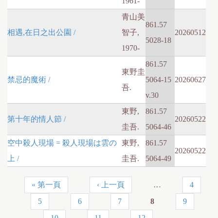
1961-
青山美
861.57
相遇,在日之出公園 /
智子,
20260512
5028-18
1970-
861.57
東野圭
禁忌的魔術 /
5064-15
20260627
吾.
v.30
東野,
861.57
第十年的情人節 /
20260522
圭吾.
5064-46
空中殺人現場 = 殺人現場は雲の
東野,
861.57
20260522
上 /
圭吾.
5064-49
« 第一頁
‹ 上一頁
…
4
P
5
6
7
8
9
a
10
11
12
…