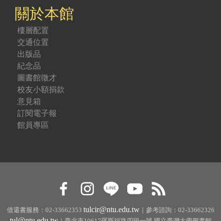
關於本館
樓層配置
交通位置
出版品
紀念品
圖書館徵才
校友小額捐款
意見箱
訂閱電子報
館員專區
tulcir@ntu.edu.tw
借還書服務：02-33662353
｜參考諮詢：02-33662326
tul@ntu.edu.tw
｜臺北市10617羅斯福路四段一號 國立臺灣大學圖書館