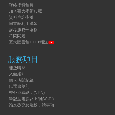
聯絡學科館員
加入臺大學術典藏
資料查詢指引
圖書館利用講習
參考服務部落格
常問問題
臺大圖書館HELP頻道
服務項目
開放時間
入館須知
個人借閱紀錄
借還書規則
校外連線說明(VPN)
筆記型電腦及上網(Wi-Fi)
論文繳交及離校手續事項