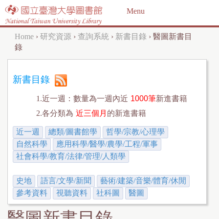
Jump to navigation
Menu
Home
›
研究資源
›
查詢系統
›
新書目錄
›
醫圖新書目
Y
錄
o
u
新書目錄
a
1.近一週：數量為一週內近
1000筆
新進書籍
r
2.各分類為
近三個月
的新進書籍
e
近一週
總類/圖書館學
哲學/宗教/心理學
h
自然科學
應用科學/醫學/農學/工程/軍事
社會科學/教育/法律/管理/人類學
e
r
史地
語言/文學/新聞
藝術/建築/音樂/體育/休閒
e
參考資料
視聽資料
社科圖
醫圖
醫圖新書目錄