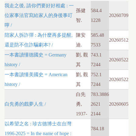
我走之後, 請你們要好好相處 : 一
孫健
584.4
位家事法官寫給家人的身後事叮
20260709
智.
1228
嚀 /
陪家人拆詐彈 : 為什麼再多提醒,
陳安
585.48
20260512
還是防不住詐騙劇本? /
迪.
7533
一本書讀懂德國史 = Germany
劉, 觀
743.1
20260522
history /
其
7244
一本書讀懂美國史 = American
劉, 觀
752.1
20260522
history /
其
7244
白先
783.3886
白先勇的戲夢人生 /
勇,
2621
20260605
1937-
2144
以希望之名 : 珍古德博士在台灣
784.18
1996-2025 = In the name of hope :