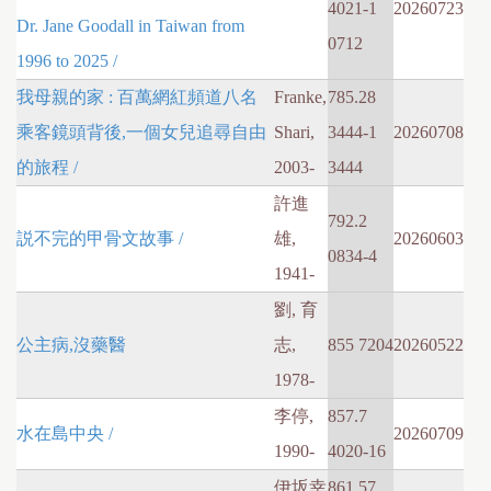
4021-1
20260723
Dr. Jane Goodall in Taiwan from
0712
1996 to 2025 /
我母親的家 : 百萬網紅頻道八名
Franke,
785.28
乘客鏡頭背後,一個女兒追尋自由
Shari,
3444-1
20260708
的旅程 /
2003-
3444
許進
792.2
説不完的甲骨文故事 /
雄,
20260603
0834-4
1941-
劉, 育
公主病,沒藥醫
志,
855 7204
20260522
1978-
李停,
857.7
水在島中央 /
20260709
1990-
4020-16
伊坂幸
861.57