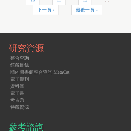
g
下一頁 ›
最後一頁 »
e
s
研究資源
整合查詢
館藏目錄
國內圖書館整合查詢 MetaCat
電子期刊
資料庫
電子書
考古題
特藏資源
參考諮詢