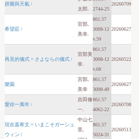
拼圖與天氣 /
20260709
太郎.
2744-25
861.57
宮部,
希望莊 /
3008-12
20260627
美幸.
v.59
861.57
宮部美
再見的儀式 = さよならの儀式 /
3008-12
20260522
幸.
v.68
宮部,
861.57
樂園
20260627
美幸
3008-49
吉田修
861.57
愛你一萬年 /
20260708
一.
4062-22
中山七
現在蓋希文 = いまこそガーシュ
861.57
里,
20260513
ウィン /
5024-31