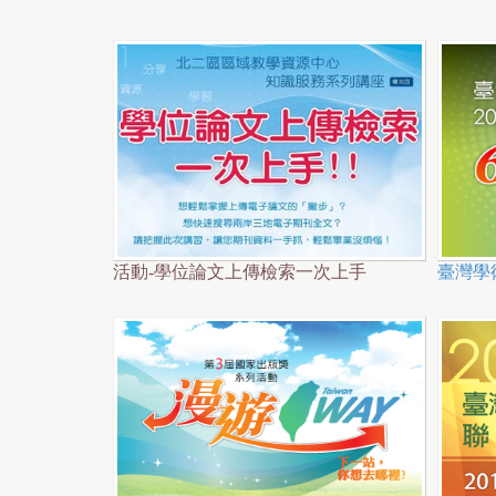
r
e
活動-學位論文上傳檢索一次上手
臺灣學