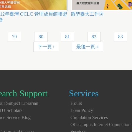
012年臺灣 OCLC 管理成員館聯盟
微型臺大工作坊
會
79
80
81
82
83
下一頁 ›
最後一頁 »
earch Support
Services
ur Subject Librarian
Hours
TU Scholars
Loan Policy
nce Service Blog
Circulation Services
Off-campus Internet Connection
y Tours and Classes
Services