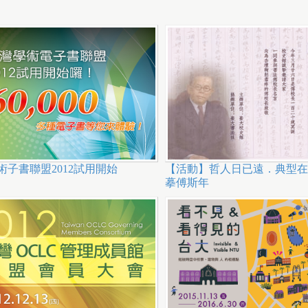
術子書聯盟2012試用開始
【活動】哲人日已遠．典型在
摹傅斯年