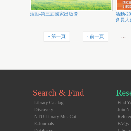
活動-第三屆國家出版獎
活動-2
會員大
« 第一頁
‹ 前一頁
…
P
a
g
e
s
Search & Find
Res
Library Catalog
Find Yo
Discovery
Join N
NTU Library MetaCat
Refere
E-Journals
FAQs
Databases
Librar