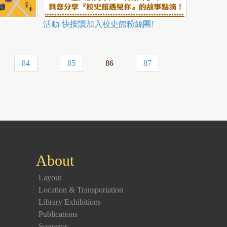
活動-快按讚加入校史館粉絲團!
84
85
86
87
About
Layout
Location & Transportation
Library Exhibitions
Publications
Souvenir