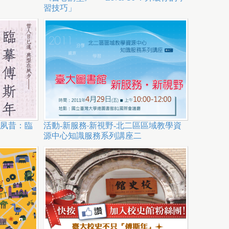
習技巧」
夙昔：臨
活動-新服務‧新視野-北二區區域教學資
源中心知識服務系列講座二