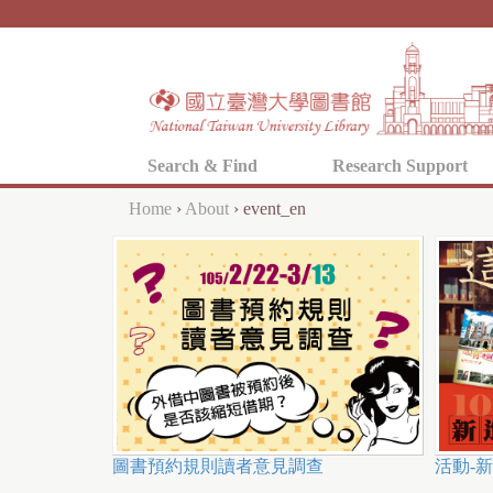
Search & Find
Research Support
Home
›
About
›
event_en
Y
o
u
a
r
e
h
圖書預約規則讀者意見調查
活動-
e