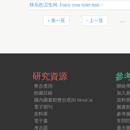
快乐的卫生间. Enjoy your toilet time /
« 第一頁
‹ 上一頁
…
頁
面
研究資源
參
整合查詢
聯絡
館藏目錄
加入
國內圖書館整合查詢 MetaCat
資料
電子期刊
圖書
資料庫
參考
電子書
常問
考古題
臺大圖