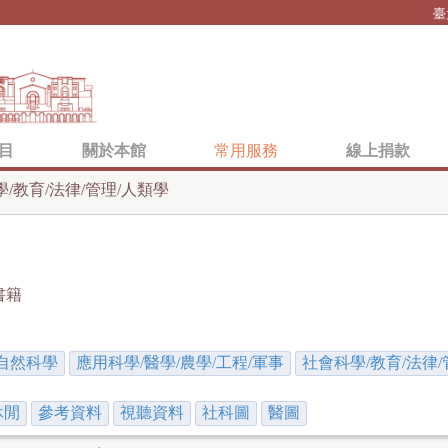
Jump to navigation
臺
目
關於本館
常用服務
線上捐款
/教育/法律/管理/人類學
書籍
自然科學
應用科學/醫學/農學/工程/軍事
社會科學/教育/法律/
休閒
參考資料
視聽資料
社科圖
醫圖