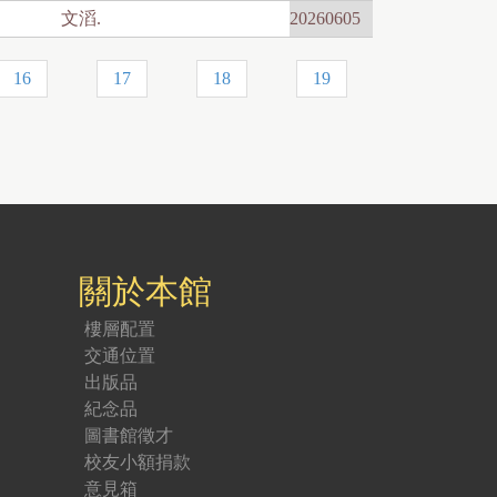
文滔.
20260605
16
17
18
19
關於本館
樓層配置
交通位置
出版品
紀念品
圖書館徵才
校友小額捐款
意見箱