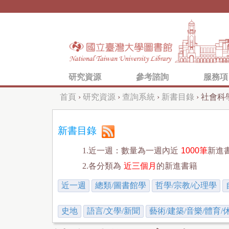
研究資源
參考諮詢
服務項
首頁
›
研究資源
›
查詢系統
›
新書目錄
›
社會科學
您
在
新書目錄
這
1.近一週：數量為一週內近
1000筆
新進
裡
2.各分類為
近三個月
的新進書籍
近一週
總類/圖書館學
哲學/宗教/心理學
史地
語言/文學/新聞
藝術/建築/音樂/體育/