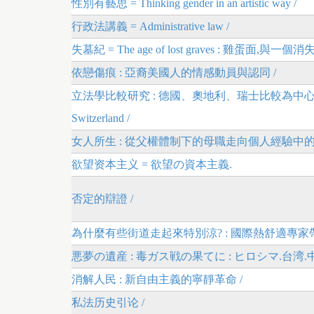
性別有藝思 = Thinking gender in an artistic way /
行政法講義 = Administrative law /
失墓紀 = The age of lost graves : 雞蛋面,與
依戀傷痕 : 亞裔美國人的情感動員與認同 /
立法學比較研究 : 德國、奧地利、瑞士比較為中心 = The comparati
Switzerland /
女人所生 : 從父權體制下的母職走向個人經驗中的
欲望资本主义 = 欲望の資本主義.
否定的辯證 /
為什麼有些街道走起來特別涼? : 國際熱舒適專家
悪夢の遺産 : 毒ガス戦の果てに : ヒロシマ.台湾.中
消解人民 : 新自由主義的寧靜革命 /
私法历史引论 /