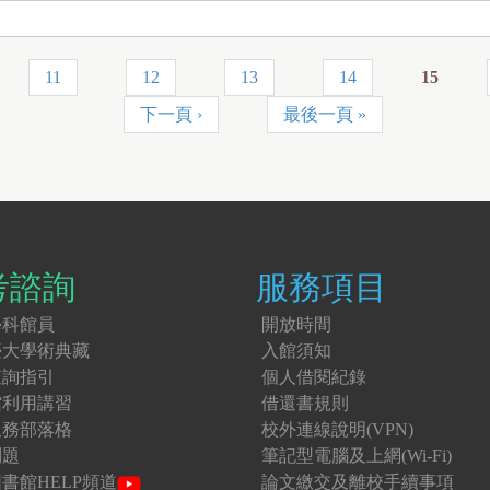
11
12
13
14
15
下一頁 ›
最後一頁 »
考諮詢
服務項目
學科館員
開放時間
臺大學術典藏
入館須知
查詢指引
個人借閱紀錄
館利用講習
借還書規則
服務部落格
校外連線說明(VPN)
問題
筆記型電腦及上網(Wi-Fi)
書館HELP頻道
論文繳交及離校手續事項