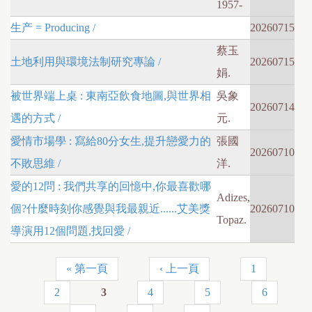
1957-
生产 = Producing /
20260715
蔡玉
土地利用與環境法制研究專論 /
20260715
娟.
被世界端上桌 : 東南亞飲食地圖,與世界相
吳象
20260714
遇的方式 /
元.
愛情市場學 : 寫給80分女生,提升戀愛力的
張國
20260710
不敗思維 /
洋.
愛的12問 : 我們共享的回憶中,你最喜歡哪
Adizes,
個?什麼時刻你感覺與我最親近......艾美獎
20260710
Topaz.
導演用12個問題,找回愛 /
« 第一頁
‹ 上一頁
1
頁
2
3
4
5
6
面