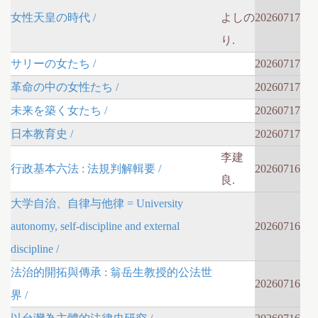
女性天皇の時代 /
よしの
20260717
り.
サリーの女たち /
20260717
革命の中の女性たち /
20260717
未来を築く女たち /
20260717
日本教育史 /
20260717
李建
行政基本六法 : 法規判解輯要 /
20260716
良.
大学自治、自律与他律 = University
autonomy, self-discipline and external
20260716
discipline /
法治的開拓與傳承 : 翁岳生教授的公法世
20260716
界 /