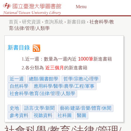
Jump to navigation
Menu
首頁
›
研究資源
›
查詢系統
›
新書目錄
›
社會科學/教
您
育/法律/管理/人類學
在
這
新書目錄
裡
1.近一週：數量為一週內近
1000筆
新進書籍
2.各分類為
近三個月
的新進書籍
近一週
總類/圖書館學
哲學/宗教/心理學
自然科學
應用科學/醫學/農學/工程/軍事
社會科學/教育/法律/管理/人類學
史地
語言/文學/新聞
藝術/建築/音樂/體育/休閒
參考資料
視聽資料
社科圖
醫圖
社會科學/教育/法律/管理/