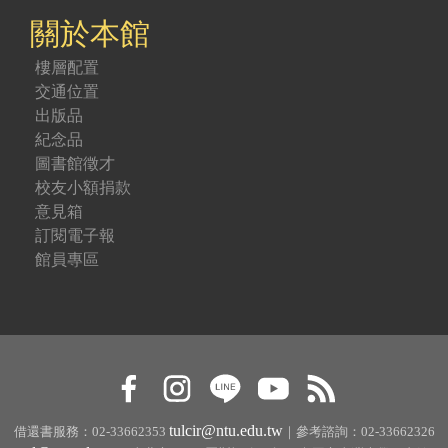
關於本館
樓層配置
交通位置
出版品
紀念品
圖書館徵才
校友小額捐款
意見箱
訂閱電子報
館員專區
tulcir@ntu.edu.tw
借還書服務：02-33662353
｜參考諮詢：02-33662326