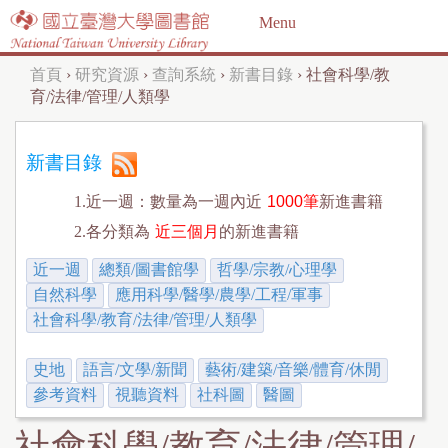
Jump to navigation
Menu
首頁
›
研究資源
›
查詢系統
›
新書目錄
›
社會科學/教
您
育/法律/管理/人類學
在
這
新書目錄
裡
1.近一週：數量為一週內近
1000筆
新進書籍
2.各分類為
近三個月
的新進書籍
近一週
總類/圖書館學
哲學/宗教/心理學
自然科學
應用科學/醫學/農學/工程/軍事
社會科學/教育/法律/管理/人類學
史地
語言/文學/新聞
藝術/建築/音樂/體育/休閒
參考資料
視聽資料
社科圖
醫圖
社會科學/教育/法律/管理/