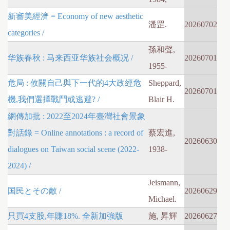
新審美經濟 = Economy of new aesthetic
潘罡.
20260702
categories /
孫和聲,
华族春秋 : 马来西亚华族社会概况 /
20260701
1955-
危局 : 攸關自己與下一代的4大政經危
Sheppard,
20260701
機,我們選擇戰鬥或逃避? /
Blair H.
網傳加批 : 2022至2024年臺灣社會景象
對話錄 = Online annotations : a record of
蔡宏進,
20260630
dialogues on Taiwan social scene (2022-
1938-
2024) /
Jeismann,
国民とその敵 /
20260629
Michael.
只買4支股,年賺18%. 全新加強版
施, 昇輝
20260627