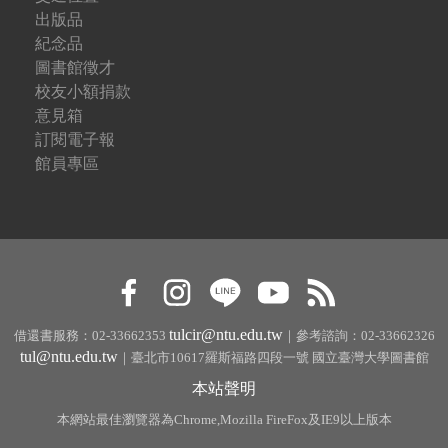
出版品
紀念品
圖書館徵才
校友小額捐款
意見箱
訂閱電子報
館員專區
tulcir@ntu.edu.tw
借還書服務：02-33662353
｜參考諮詢：02-33662326
tul@ntu.edu.tw
｜臺北市10617羅斯福路四段一號 國立臺灣大學圖書館
本站聲明
本網站最佳瀏覽器為Chrome,Mozilla FireFox及IE9以上版本