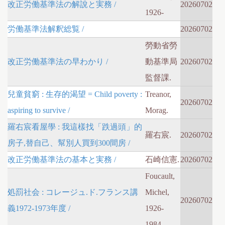
改正労働基準法の解說と実務 /
20260702
1926-
労働基準法解釈総覧 /
20260702
勞動省勞
改正労働基準法の早わかり /
動基準局
20260702
監督課.
兒童貧窮 : 生存的渴望 = Child poverty :
Treanor,
20260702
aspiring to survive /
Morag.
羅右宸看屋學 : 我這樣找「跌過頭」的
羅右宸.
20260702
房子,替自己、幫別人買到300間房 /
改正労働基準法の基本と実務 /
石崎信憲.
20260702
Foucault,
処罰社会 : コレージュ.ド.フランス講
Michel,
20260702
義1972-1973年度 /
1926-
1984,