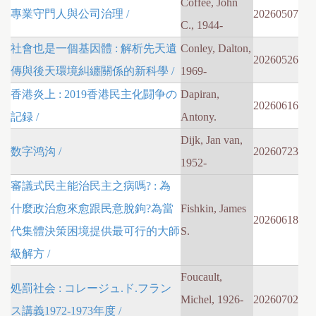
Coffee, John
專業守門人與公司治理 /
20260507
C., 1944-
社會也是一個基因體 : 解析先天遺
Conley, Dalton,
20260526
傳與後天環境糾纏關係的新科學 /
1969-
香港炎上 : 2019香港民主化闘争の
Dapiran,
20260616
記録 /
Antony.
Dijk, Jan van,
数字鸿沟 /
20260723
1952-
審議式民主能治民主之病嗎? : 為
什麼政治愈來愈跟民意脫鉤?為當
Fishkin, James
20260618
代集體決策困境提供最可行的大師
S.
級解方 /
Foucault,
処罰社会 : コレージュ.ド.フラン
Michel, 1926-
20260702
ス講義1972-1973年度 /