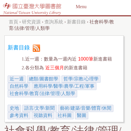
Jump to navigation
Menu
首頁
›
研究資源
›
查詢系統
›
新書目錄
›
社會科學/教
您
育/法律/管理/人類學
在
這
新書目錄
裡
1.近一週：數量為一週內近
1000筆
新進書籍
2.各分類為
近三個月
的新進書籍
近一週
總類/圖書館學
哲學/宗教/心理學
自然科學
應用科學/醫學/農學/工程/軍事
社會科學/教育/法律/管理/人類學
史地
語言/文學/新聞
藝術/建築/音樂/體育/休閒
參考資料
視聽資料
社科圖
醫圖
社會科學/教育/法律/管理/