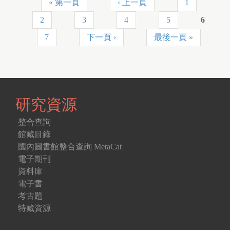
« 第一頁
‹ 上一頁
1
頁
2
3
4
5
6
面
7
下一頁 ›
最後一頁 »
研究資源
整合查詢
館藏目錄
國內圖書館整合查詢 MetaCat
電子期刊
資料庫
電子書
考古題
特藏資源