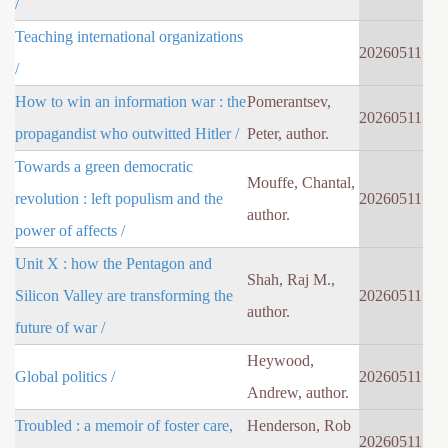
/
Teaching international organizations
20260511
/
How to win an information war : the
Pomerantsev,
20260511
propagandist who outwitted Hitler /
Peter, author.
Towards a green democratic
Mouffe, Chantal,
revolution : left populism and the
20260511
author.
power of affects /
Unit X : how the Pentagon and
Shah, Raj M.,
Silicon Valley are transforming the
20260511
author.
future of war /
Heywood,
Global politics /
20260511
Andrew, author.
Troubled : a memoir of foster care,
Henderson, Rob
20260511