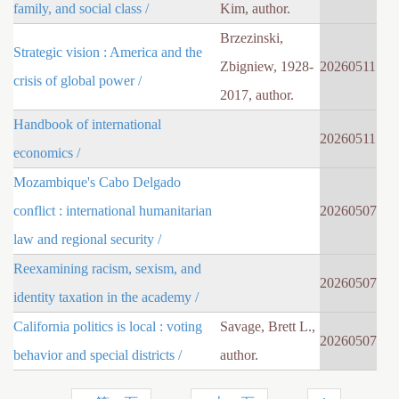
family, and social class /
Kim, author.
Brzezinski,
Strategic vision : America and the
Zbigniew, 1928-
20260511
crisis of global power /
2017, author.
Handbook of international
20260511
economics /
Mozambique's Cabo Delgado
conflict : international humanitarian
20260507
law and regional security /
Reexamining racism, sexism, and
20260507
identity taxation in the academy /
California politics is local : voting
Savage, Brett L.,
20260507
behavior and special districts /
author.