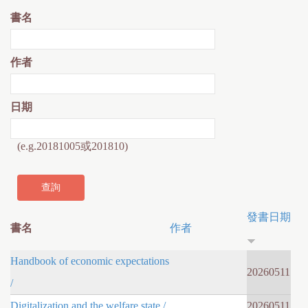
書名
作者
日期
(e.g.20181005或201810)
發書日期
書名
作者
Handbook of economic expectations
20260511
/
Digitalization and the welfare state /
20260511