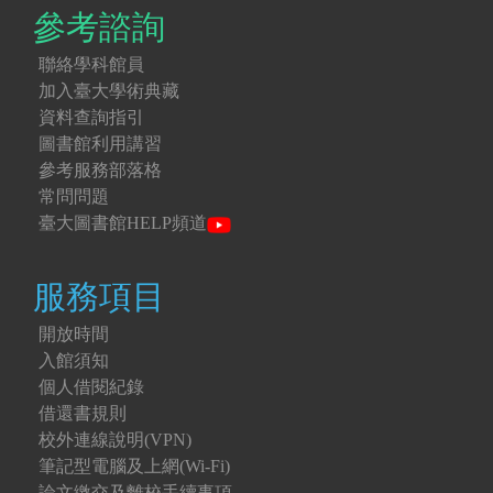
參考諮詢
聯絡學科館員
加入臺大學術典藏
資料查詢指引
圖書館利用講習
參考服務部落格
常問問題
臺大圖書館HELP頻道
服務項目
開放時間
入館須知
個人借閱紀錄
借還書規則
校外連線說明(VPN)
筆記型電腦及上網(Wi-Fi)
論文繳交及離校手續事項