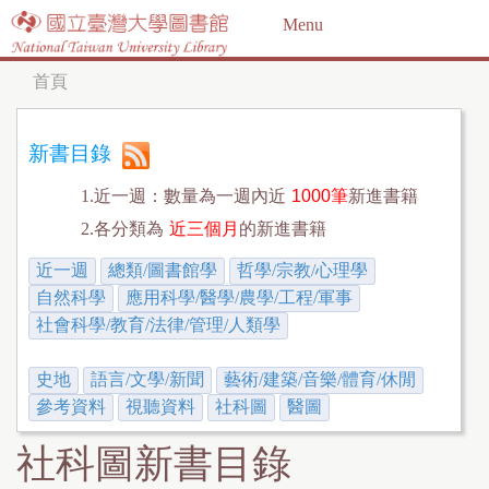
Jump to navigation
Menu
首頁
您
在
新書目錄
這
1.近一週：數量為一週內近
1000筆
新進書籍
裡
2.各分類為
近三個月
的新進書籍
近一週
總類/圖書館學
哲學/宗教/心理學
自然科學
應用科學/醫學/農學/工程/軍事
社會科學/教育/法律/管理/人類學
史地
語言/文學/新聞
藝術/建築/音樂/體育/休閒
參考資料
視聽資料
社科圖
醫圖
社科圖新書目錄