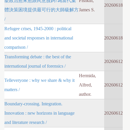
麼政治愈來愈跟民意脫鉤?為當代集
Fishkin,
20260618
體決策困境提供最可行的大師級解方
James S.
/
Refugee crises, 1945-2000 : political
and societal responses in international
20260618
comparison /
Transforming debate : the best of the
20260612
international journal of forensics /
Hermida,
Telleveryone : why we share & why it
Alfred,
20260612
matters /
author.
Boundary-crossing. Integration.
Innovation : new horizons in language
20260612
and literature research /