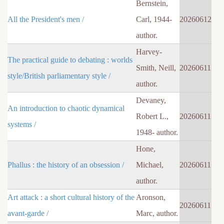
Bernstein,
All the President's men /
Carl, 1944-
20260612
author.
Harvey-
The practical guide to debating : worlds
Smith, Neill,
20260611
style/British parliamentary style /
author.
Devaney,
An introduction to chaotic dynamical
Robert L.,
20260611
systems /
1948- author.
Hone,
Phallus : the history of an obsession /
Michael,
20260611
author.
Art attack : a short cultural history of the
Aronson,
20260611
avant-garde /
Marc, author.