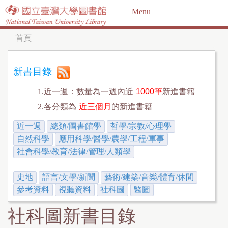
Jump to navigation
Menu
首頁
您
在
新書目錄
這
1.近一週：數量為一週內近
1000筆
新進書籍
裡
2.各分類為
近三個月
的新進書籍
近一週
總類/圖書館學
哲學/宗教/心理學
自然科學
應用科學/醫學/農學/工程/軍事
社會科學/教育/法律/管理/人類學
史地
語言/文學/新聞
藝術/建築/音樂/體育/休閒
參考資料
視聽資料
社科圖
醫圖
社科圖新書目錄