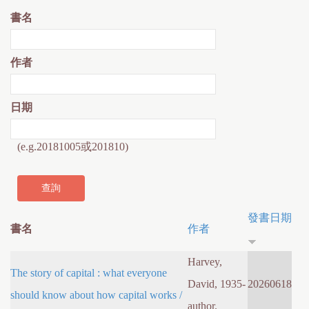
書名
作者
日期
(e.g.20181005或201810)
發書日期
書名
作者
Harvey,
The story of capital : what everyone
David, 1935-
20260618
should know about how capital works /
author.