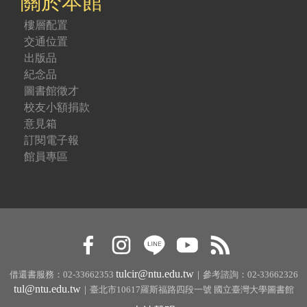
關於本館
樓層配置
交通位置
出版品
紀念品
圖書館徵才
校友小額捐款
意見箱
訂閱電子報
館員專區
tulcir@ntu.edu.tw
借還書服務：02-33662353
｜參考諮詢：02-33662326
tul@ntu.edu.tw
｜臺北市10617羅斯福路四段一號 國立臺灣大學圖書館