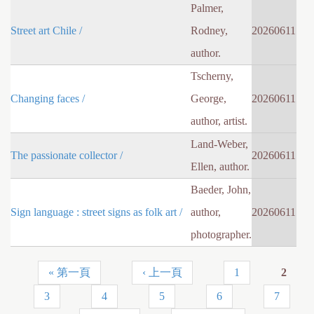
Palmer,
Street art Chile /
Rodney,
20260611
author.
Tscherny,
Changing faces /
George,
20260611
author, artist.
Land-Weber,
The passionate collector /
20260611
Ellen, author.
Baeder, John,
Sign language : street signs as folk art /
author,
20260611
photographer.
« 第一頁
‹ 上一頁
1
2
頁
3
4
5
6
7
面