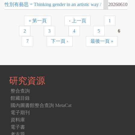
性別有藝思 = Thinking gender in an artistic way /
20260610
« 第一頁
‹ 上一頁
1
頁
2
3
4
5
6
面
7
下一頁 ›
最後一頁 »
研究資源
整合查詢
館藏目錄
國內圖書館整合查詢 MetaCat
電子期刊
資料庫
電子書
考古題