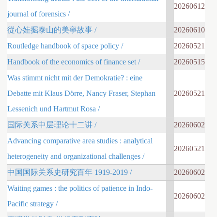
20260612
journal of forensics /
從心娃掘泰山的美寧故事 /
20260610
Routledge handbook of space policy /
20260521
Handbook of the economics of finance set /
20260515
Was stimmt nicht mit der Demokratie? : eine
Debatte mit Klaus Dörre, Nancy Fraser, Stephan
20260521
Lessenich und Hartmut Rosa /
国际关系中层理论十二讲 /
20260602
Advancing comparative area studies : analytical
20260521
heterogeneity and organizational challenges /
中国国际关系史研究百年 1919-2019 /
20260602
Waiting games : the politics of patience in Indo-
20260602
Pacific strategy /