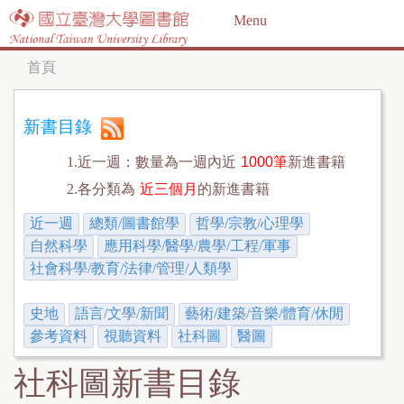
Jump to navigation
Menu
首頁
您
在
新書目錄
這
1.近一週：數量為一週內近
1000筆
新進書籍
裡
2.各分類為
近三個月
的新進書籍
近一週
總類/圖書館學
哲學/宗教/心理學
自然科學
應用科學/醫學/農學/工程/軍事
社會科學/教育/法律/管理/人類學
史地
語言/文學/新聞
藝術/建築/音樂/體育/休閒
參考資料
視聽資料
社科圖
醫圖
社科圖新書目錄