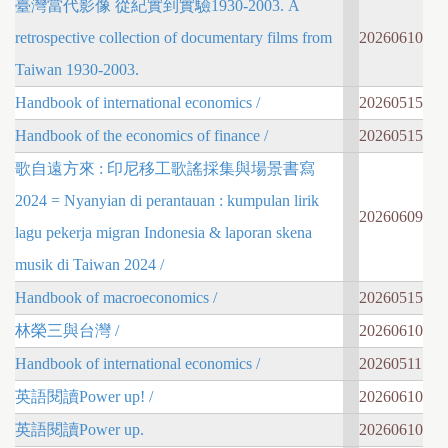
臺灣當代影像 從紀實到實驗1930-2003. A
retrospective collection of documentary films from
20260610
Taiwan 1930-2003.
Handbook of international economics /
20260515
Handbook of the economics of finance /
20260515
歌自遠方來 : 印尼移工歌謠採集與場景書寫
2024 = Nyanyian di perantauan : kumpulan lirik
20260609
lagu pekerja migran Indonesia & laporan skena
musik di Taiwan 2024 /
Handbook of macroeconomics /
20260515
林榮三與台灣 /
20260610
Handbook of international economics /
20260511
英語閱讀Power up! /
20260610
英語閱讀Power up.
20260610