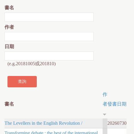
書名
作者
日期
(e.g.20181005或201810)
作
書名
者
發書日期
The Levellers in the English Revolution /
20260730
Transforming debate : the best of the international