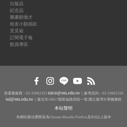
出版品
紀念品
圖書館徵才
校友小額捐款
意見箱
訂閱電子報
館員專區
tulcir@ntu.edu.tw
借還書服務：02-33662353
｜參考諮詢：02-33662326
tul@ntu.edu.tw
｜臺北市10617羅斯福路四段一號 國立臺灣大學圖書館
本站聲明
本網站最佳瀏覽器為Chrome,Mozilla FireFox及IE9以上版本