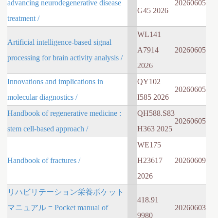
advancing neurodegenerative disease
20260605
G45 2026
treatment /
WL141
Artificial intelligence-based signal
A7914
20260605
processing for brain activity analysis /
2026
Innovations and implications in
QY102
20260605
molecular diagnostics /
I585 2026
Handbook of regenerative medicine :
QH588.S83
20260605
stem cell-based approach /
H363 2025
WE175
Handbook of fractures /
H23617
20260609
2026
リハビリテーション栄養ポケット
418.91
マニュアル = Pocket manual of
20260603
9980