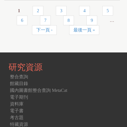
1
2
3
4
5
頁
6
7
8
9
…
面
下一頁 ›
最後一頁 »
研究資源
整合查詢
館藏目錄
國內圖書館整合查詢 MetaCat
電子期刊
資料庫
電子書
考古題
特藏資源