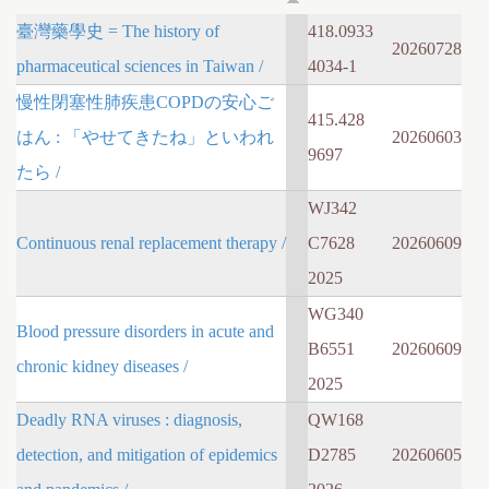
臺灣藥學史 = The history of
418.0933
20260728
pharmaceutical sciences in Taiwan /
4034-1
慢性閉塞性肺疾患COPDの安心ご
415.428
はん : 「やせてきたね」といわれ
20260603
9697
たら /
WJ342
Continuous renal replacement therapy /
C7628
20260609
2025
WG340
Blood pressure disorders in acute and
B6551
20260609
chronic kidney diseases /
2025
Deadly RNA viruses : diagnosis,
QW168
detection, and mitigation of epidemics
D2785
20260605