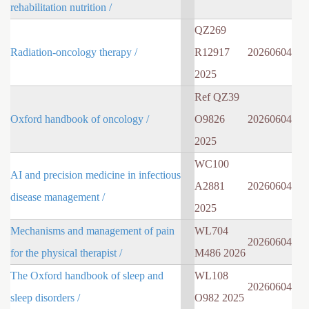
rehabilitation nutrition /
QZ269
Radiation-oncology therapy /
R12917
20260604
2025
Ref QZ39
Oxford handbook of oncology /
O9826
20260604
2025
WC100
AI and precision medicine in infectious
A2881
20260604
disease management /
2025
Mechanisms and management of pain
WL704
20260604
for the physical therapist /
M486 2026
The Oxford handbook of sleep and
WL108
20260604
sleep disorders /
O982 2025