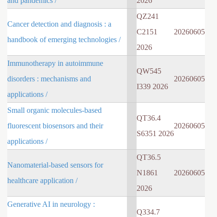
and pandemics /
2026
QZ241
Cancer detection and diagnosis : a
C2151
20260605
handbook of emerging technologies /
2026
Immunotherapy in autoimmune
QW545
disorders : mechanisms and
20260605
I339 2026
applications /
Small organic molecules-based
QT36.4
fluorescent biosensors and their
20260605
S6351 2026
applications /
QT36.5
Nanomaterial-based sensors for
N1861
20260605
healthcare application /
2026
Generative AI in neurology :
Q334.7