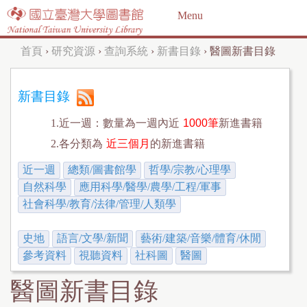
Jump to navigation
Menu
首頁
›
研究資源
›
查詢系統
›
新書目錄
›
醫圖新書目錄
您
在
新書目錄
這
1.近一週：數量為一週內近
1000筆
新進書籍
裡
2.各分類為
近三個月
的新進書籍
近一週
總類/圖書館學
哲學/宗教/心理學
自然科學
應用科學/醫學/農學/工程/軍事
社會科學/教育/法律/管理/人類學
史地
語言/文學/新聞
藝術/建築/音樂/體育/休閒
參考資料
視聽資料
社科圖
醫圖
醫圖新書目錄