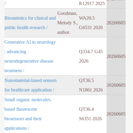
/
R12917 2025
Goodman,
Biostatistics for clinical and
WA20.5
Melody S.,
20260605
public health research /
G6531 2026
author.
Generative AI in neurology
: advancing
Q334.7 G45
20260605
neurodegenerative disease
2026
treatment /
Nanomaterial-based sensors
QT36.5
20260605
for healthcare application /
N1861 2026
Small organic molecules-
based fluorescent
QT36.4
20260605
biosensors and their
S6351 2026
applications /