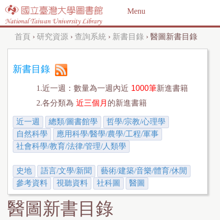
Jump to navigation
Menu
首頁
›
研究資源
›
查詢系統
›
新書目錄
›
醫圖新書目錄
您
在
新書目錄
這
1.近一週：數量為一週內近
1000筆
新進書籍
裡
2.各分類為
近三個月
的新進書籍
近一週
總類/圖書館學
哲學/宗教/心理學
自然科學
應用科學/醫學/農學/工程/軍事
社會科學/教育/法律/管理/人類學
史地
語言/文學/新聞
藝術/建築/音樂/體育/休閒
參考資料
視聽資料
社科圖
醫圖
醫圖新書目錄