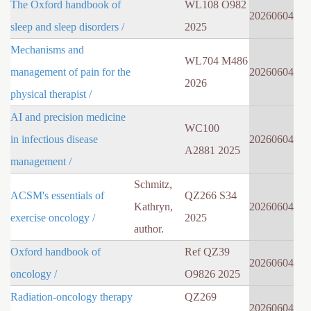
The Oxford handbook of
WL108 O982
20260604
sleep and sleep disorders /
2025
Mechanisms and
WL704 M486
management of pain for the
20260604
2026
physical therapist /
AI and precision medicine
WC100
in infectious disease
20260604
A2881 2025
management /
Schmitz,
ACSM's essentials of
QZ266 S34
Kathryn,
20260604
exercise oncology /
2025
author.
Oxford handbook of
Ref QZ39
20260604
oncology /
O9826 2025
Radiation-oncology therapy
QZ269
20260604