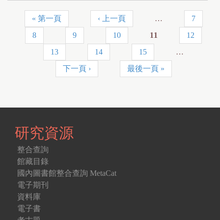
« 第一頁
‹ 上一頁
…
7
頁
8
9
10
11
12
面
13
14
15
…
下一頁 ›
最後一頁 »
研究資源
整合查詢
館藏目錄
國內圖書館整合查詢 MetaCat
電子期刊
資料庫
電子書