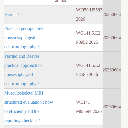
author.
WI950 H5583
Hernia /
20260604
2026
Practical perioperative
WG141.5.E2
transoesophageal
20260604
P8952 2025
echocardiography /
Perrino and Reeves'
practical approach to
WG141.5.E2
20260604
transesophageal
P458p 2026
echocardiography /
Musculoskeletal MRI
structured evaluation : how
WE141
20260604
to efficiently fill the
M98594 2026
reporting checklist /