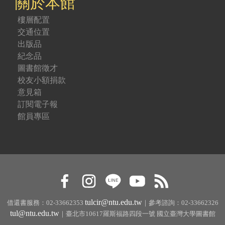
關於本館
樓層配置
交通位置
出版品
紀念品
圖書館徵才
校友小額捐款
意見箱
訂閱電子報
館員專區
tulcir@ntu.edu.tw
借還書服務：02-33662353
｜參考諮詢：02-33662326
tul@ntu.edu.tw
｜臺北市10617羅斯福路四段一號 國立臺灣大學圖書館