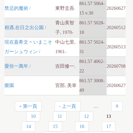
861.57 5064-
禁忌的魔術 /
東野圭吾.
20260627
15 v.30
青山美智
861.57 5028-
相遇,在日之出公園 /
20260512
子, 1970-
18
現在蓋希文 = いまこそ
中山七里,
861.57 5024-
20260513
ガーシュウィン /
1961-
31
861.57 4062-
愛你一萬年 /
吉田修一.
20260708
22
861.57 3008-
樂園
宮部, 美幸
20260627
49
« 第一頁
‹ 上一頁
…
9
頁
10
11
12
13
面
14
15
16
17