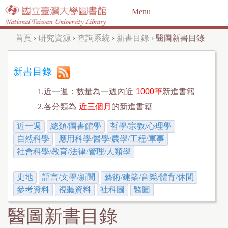
Jump to navigation
Menu
首頁
›
研究資源
›
查詢系統
›
新書目錄
›
醫圖新書目錄
您
在
新書目錄
這
1.近一週：數量為一週內近
1000筆
新進書籍
裡
2.各分類為
近三個月
的新進書籍
近一週
總類/圖書館學
哲學/宗教/心理學
自然科學
應用科學/醫學/農學/工程/軍事
社會科學/教育/法律/管理/人類學
史地
語言/文學/新聞
藝術/建築/音樂/體育/休閒
參考資料
視聽資料
社科圖
醫圖
醫圖新書目錄