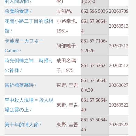
的人間診間 /
學)
1(35)-3
惡魔的食譜 /
夫淵晶.
862.596 5036
20260709
花開小路二丁目的照相
小路幸也,
861.57 9064-
20260513
館 /
1961-
4
卡芙涅 = カフネ =
861.57 7106-
阿部曉子.
20260512
Cafuné /
5 2026
時光倒轉之神 = 時帰り
成田名璃
861.57 5362
20260512
の神様 /
子, 1975-
861.57 5064-
當祈禱落幕時 /
東野, 圭吾
20260627
8 v.39
空中殺人現場 = 殺人現
861.57 5064-
東野, 圭吾.
20260522
場は雲の上 /
49
861.57 5064-
第十年的情人節 /
東野, 圭吾.
20260522
46