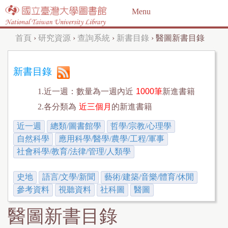
Jump to navigation
Menu
首頁
›
研究資源
›
查詢系統
›
新書目錄
›
醫圖新書目錄
您
在
新書目錄
這
1.近一週：數量為一週內近
1000筆
新進書籍
裡
2.各分類為
近三個月
的新進書籍
近一週
總類/圖書館學
哲學/宗教/心理學
自然科學
應用科學/醫學/農學/工程/軍事
社會科學/教育/法律/管理/人類學
史地
語言/文學/新聞
藝術/建築/音樂/體育/休閒
參考資料
視聽資料
社科圖
醫圖
醫圖新書目錄