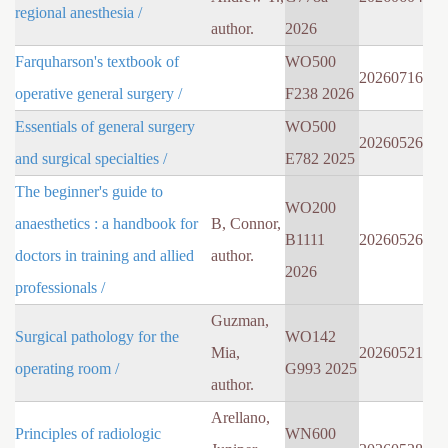
regional anesthesia /
author.
2026
Farquharson's textbook of
WO500
20260716
operative general surgery /
F238 2026
Essentials of general surgery
WO500
20260526
and surgical specialties /
E782 2025
The beginner's guide to
WO200
anaesthetics : a handbook for
B, Connor,
B1111
20260526
doctors in training and allied
author.
2026
professionals /
Guzman,
Surgical pathology for the
WO142
Mia,
20260521
operating room /
G993 2025
author.
Arellano,
Principles of radiologic
WN600