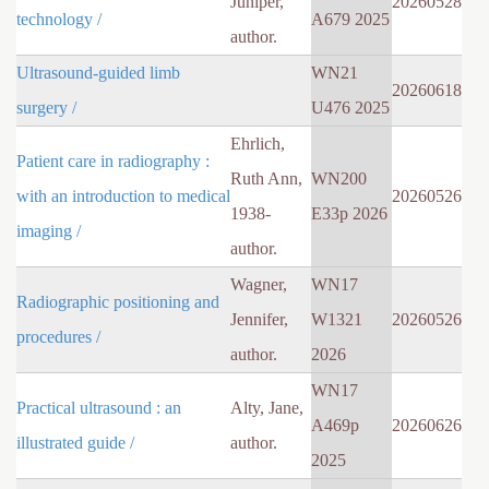
Juniper,
20260528
technology /
A679 2025
author.
Ultrasound-guided limb
WN21
20260618
surgery /
U476 2025
Ehrlich,
Patient care in radiography :
Ruth Ann,
WN200
with an introduction to medical
20260526
1938-
E33p 2026
imaging /
author.
Wagner,
WN17
Radiographic positioning and
Jennifer,
W1321
20260526
procedures /
author.
2026
WN17
Practical ultrasound : an
Alty, Jane,
A469p
20260626
illustrated guide /
author.
2025