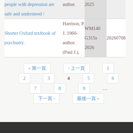
people with depression are
author.
2025
safe and understood /
Harrison, P.
WM140
Shorter Oxford textbook of
J. 1960-
G315s
20260708
psychiatry.
author.
2026
(Paul J.),
« 第一頁
‹ 上一頁
1
頁
2
3
4
5
6
面
7
8
9
…
下一頁 ›
最後一頁 »