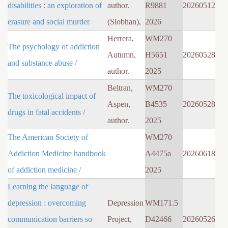
disabilities : an exploration of
author.
R9881
20260512
erasure and social murder
(Siobhan),
2026
Herrera,
WM270
The psychology of addiction
Autumn,
H5651
20260528
and substance abuse /
author.
2025
Beltran,
WM270
The toxicological impact of
Aspen,
B4535
20260528
drugs in fatal accidents /
author.
2025
The American Society of
WM270
Addiction Medicine handbook
A4475a
20260618
of addiction medicine /
2025
Learning the language of
depression : overcoming
Depression
WM171.5
communication barriers so
Project,
D42466
20260526