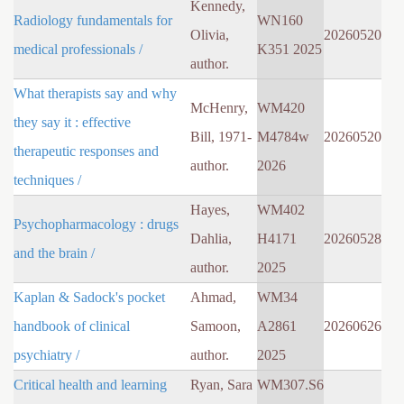
Kennedy,
Radiology fundamentals for
WN160
Olivia,
20260520
medical professionals /
K351 2025
author.
What therapists say and why
McHenry,
WM420
they say it : effective
Bill, 1971-
M4784w
20260520
therapeutic responses and
author.
2026
techniques /
Hayes,
WM402
Psychopharmacology : drugs
Dahlia,
H4171
20260528
and the brain /
author.
2025
Kaplan & Sadock's pocket
Ahmad,
WM34
handbook of clinical
Samoon,
A2861
20260626
psychiatry /
author.
2025
Critical health and learning
Ryan, Sara
WM307.S6