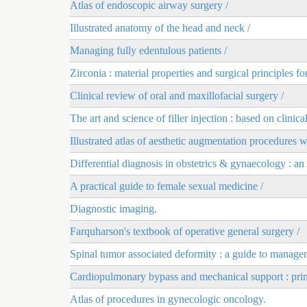
Atlas of endoscopic airway surgery /
Illustrated anatomy of the head and neck /
Managing fully edentulous patients /
Zirconia : material properties and surgical principles fo
Clinical review of oral and maxillofacial surgery /
The art and science of filler injection : based on clini
Illustrated atlas of aesthetic augmentation procedures wit
Differential diagnosis in obstetrics & gynaecology : an
A practical guide to female sexual medicine /
Diagnostic imaging.
Farquharson's textbook of operative general surgery /
Spinal tumor associated deformity : a guide to managem
Cardiopulmonary bypass and mechanical support : princ
Atlas of procedures in gynecologic oncology.