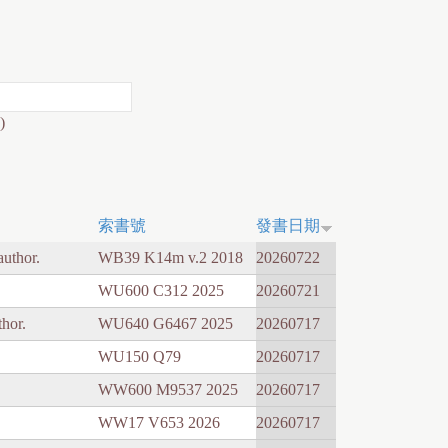
)
索書號
發書日期
author.
WB39 K14m v.2 2018
20260722
WU600 C312 2025
20260721
thor.
WU640 G6467 2025
20260717
WU150 Q79
20260717
WW600 M9537 2025
20260717
WW17 V653 2026
20260717