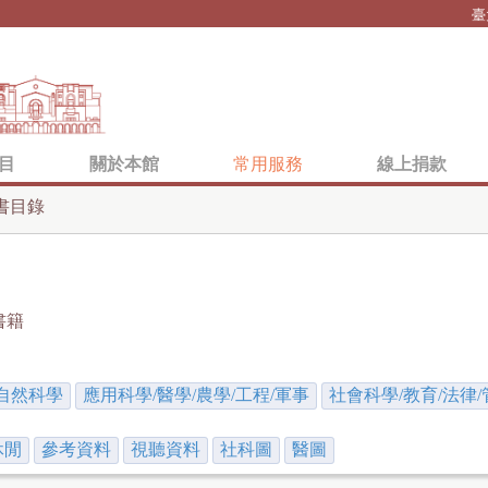
Jump to navigation
臺
目
關於本館
常用服務
線上捐款
書目錄
書籍
自然科學
應用科學/醫學/農學/工程/軍事
社會科學/教育/法律/
休閒
參考資料
視聽資料
社科圖
醫圖