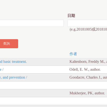
日期
(e.g.20181005或201810
作者
nd basic treatment.
Kaltenborn, Freddy M., 
e /
Odell, E. W., author.
, and prevention /
Goodacre, Charles J., au
Mukherjee, PK, author.