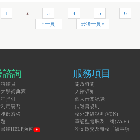
1
2
3
4
5
6
下一頁 ›
最後一頁 »
考諮詢
服務項目
學科館員
開放時間
臺大學術典藏
入館須知
查詢指引
個人借閱紀錄
館利用講習
借還書規則
服務部落格
校外連線說明(VPN)
問題
筆記型電腦及上網(Wi-Fi)
書館HELP頻道
論文繳交及離校手續事項