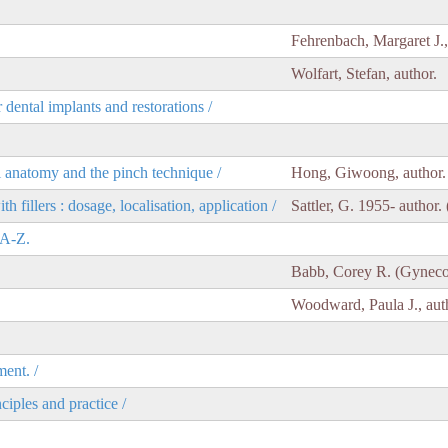
Fehrenbach, Margaret J.,
Wolfart, Stefan, author.
r dental implants and restorations /
cal anatomy and the pinch technique /
Hong, Giwoong, author.
h fillers : dosage, localisation, application /
Sattler, G. 1955- author.
 A-Z.
Babb, Corey R. (Gynecol
Woodward, Paula J., aut
ent. /
iples and practice /