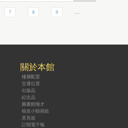
7
8
9
…
關於本館
樓層配置
交通位置
出版品
紀念品
圖書館徵才
校友小額捐款
意見箱
訂閱電子報