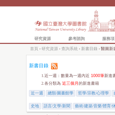
研究資源
參考諮詢
服務項
首頁
›
研究資源
›
查詢系統
›
新書目錄
›
醫圖新
您
在
新書目錄
這
1.近一週：數量為一週內近
1000筆
新進
裡
2.各分類為
近三個月
的新進書籍
近一週
總類/圖書館學
哲學/宗教/心理學
史地
語言/文學/新聞
藝術/建築/音樂/體育/