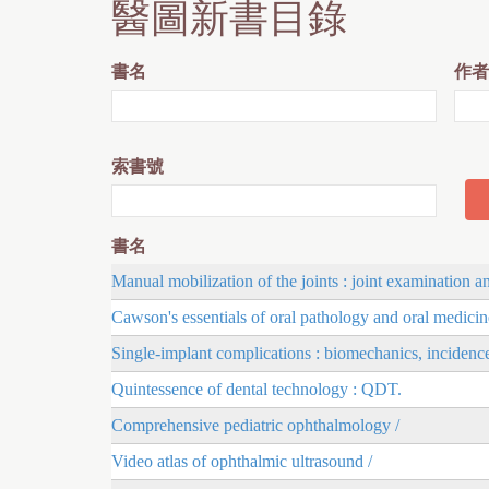
醫圖新書目錄
書名
作者
索書號
書名
Manual mobilization of the joints : joint examination a
Cawson's essentials of oral pathology and oral medicin
Single-implant complications : biomechanics, incidence
Quintessence of dental technology : QDT.
Comprehensive pediatric ophthalmology /
Video atlas of ophthalmic ultrasound /