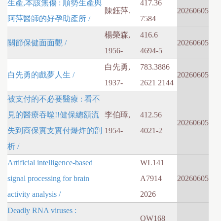
生產,本該無傷 : 順勢生產與
417.36
陳鈺萍.
20260605
阿萍醫師的好孕助產所 /
7584
楊榮森,
416.6
關節保健面面觀 /
20260605
1956-
4694-5
白先勇,
783.3886
白先勇的戲夢人生 /
20260605
1937-
2621 2144
被支付的不必要醫療 : 看不
見的醫療吞噬!!健保總額流
李伯璋,
412.56
20260605
失到商保實支實付爆炸的剖
1954-
4021-2
析 /
Artificial intelligence-based
WL141
signal processing for brain
A7914
20260605
activity analysis /
2026
Deadly RNA viruses :
QW168