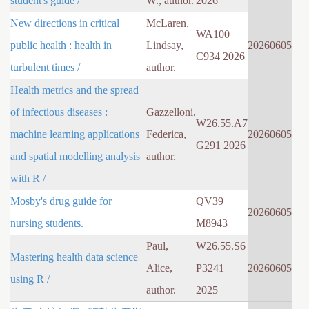
student's guide /
W., author.
2026
New directions in critical
McLaren,
WA100
public health : health in
Lindsay,
20260605
C934 2026
turbulent times /
author.
Health metrics and the spread
of infectious diseases :
Gazzelloni,
W26.55.A7
machine learning applications
Federica,
20260605
G291 2026
and spatial modelling analysis
author.
with R /
Mosby's drug guide for
QV39
20260605
nursing students.
M8943
Paul,
W26.55.S6
Mastering health data science
Alice,
P3241
20260605
using R /
author.
2025