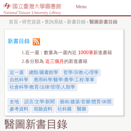
Jump to navigation
Menu
首頁
›
研究資源
›
查詢系統
›
新書目錄
›
醫圖新書目錄
您
在
新書目錄
這
1.近一週：數量為一週內近
1000筆
新進書籍
裡
2.各分類為
近三個月
的新進書籍
近一週
總類/圖書館學
哲學/宗教/心理學
自然科學
應用科學/醫學/農學/工程/軍事
社會科學/教育/法律/管理/人類學
史地
語言/文學/新聞
藝術/建築/音樂/體育/休閒
參考資料
視聽資料
社科圖
醫圖
醫圖新書目錄