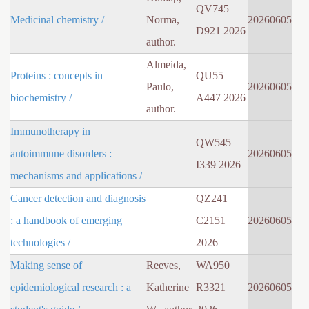
QV745
Medicinal chemistry /
Norma,
20260605
D921 2026
author.
Almeida,
Proteins : concepts in
QU55
Paulo,
20260605
biochemistry /
A447 2026
author.
Immunotherapy in
QW545
autoimmune disorders :
20260605
I339 2026
mechanisms and applications /
Cancer detection and diagnosis
QZ241
: a handbook of emerging
C2151
20260605
technologies /
2026
Making sense of
Reeves,
WA950
epidemiological research : a
Katherine
R3321
20260605