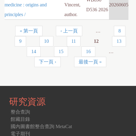
medicine : origins and
Vincent,
20260605
D536 2026
principles /
author.
« 第一頁
‹ 上一頁
…
8
頁
9
10
11
12
13
面
14
15
16
…
下一頁 ›
最後一頁 »
研究資源
整合查詢
館藏目錄
國內圖書館整合查詢 MetaCat
電子期刊