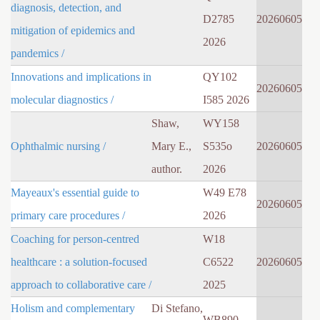
diagnosis, detection, and
D2785
20260605
mitigation of epidemics and
2026
pandemics /
Innovations and implications in
QY102
20260605
molecular diagnostics /
I585 2026
Shaw,
WY158
Ophthalmic nursing /
Mary E.,
S535o
20260605
author.
2026
Mayeaux's essential guide to
W49 E78
20260605
primary care procedures /
2026
Coaching for person-centred
W18
healthcare : a solution-focused
C6522
20260605
approach to collaborative care /
2025
Holism and complementary
Di Stefano,
WB890