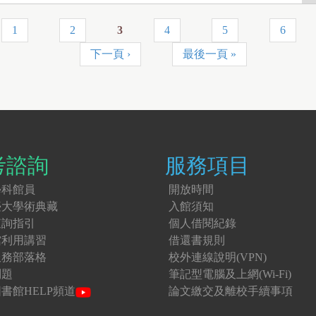
1
2
3
4
5
6
下一頁 ›
最後一頁 »
考諮詢
服務項目
學科館員
開放時間
臺大學術典藏
入館須知
查詢指引
個人借閱紀錄
館利用講習
借還書規則
服務部落格
校外連線說明(VPN)
問題
筆記型電腦及上網(Wi-Fi)
書館HELP頻道
論文繳交及離校手續事項