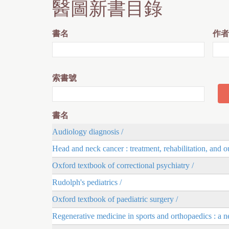
醫圖新書目錄
書名
作者
索書號
書名
Audiology diagnosis /
Head and neck cancer : treatment, rehabilitation, and 
Oxford textbook of correctional psychiatry /
Rudolph's pediatrics /
Oxford textbook of paediatric surgery /
Regenerative medicine in sports and orthopaedics : a 