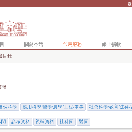
Jump to navigation
臺
目
關於本館
常用服務
線上捐款
書目錄
書籍
自然科學
應用科學/醫學/農學/工程/軍事
社會科學/教育/法律/
休閒
參考資料
視聽資料
社科圖
醫圖