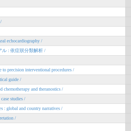
/
geal echocardiography /
 : 依症狀分類解析 /
o precision interventional procedures /
tical guide /
ed chemotherapy and theranostics /
 case studies /
: global and country narratives /
etation /