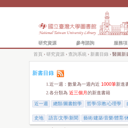
研究資源
參考諮詢
服務項
首頁
›
研究資源
›
查詢系統
›
新書目錄
›
醫圖新
您
在
新書目錄
這
1.近一週：數量為一週內近
1000筆
新進
裡
2.各分類為
近三個月
的新進書籍
近一週
總類/圖書館學
哲學/宗教/心理學
史地
語言/文學/新聞
藝術/建築/音樂/體育/