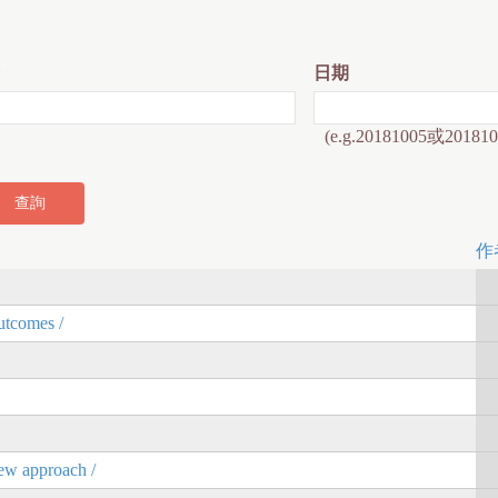
日期
(e.g.20181005或201810
作
outcomes /
new approach /