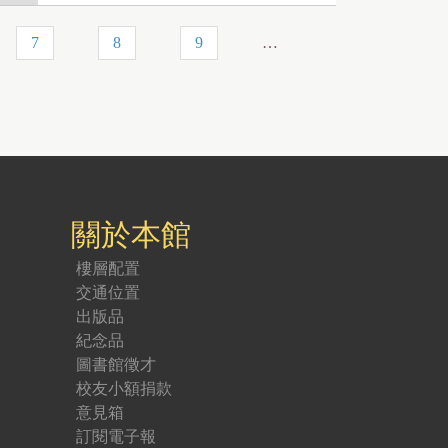
7
8
9
…
關於本館
樓層配置
交通位置
出版品
紀念品
圖書館徵才
校友小額捐款
意見箱
訂閱電子報