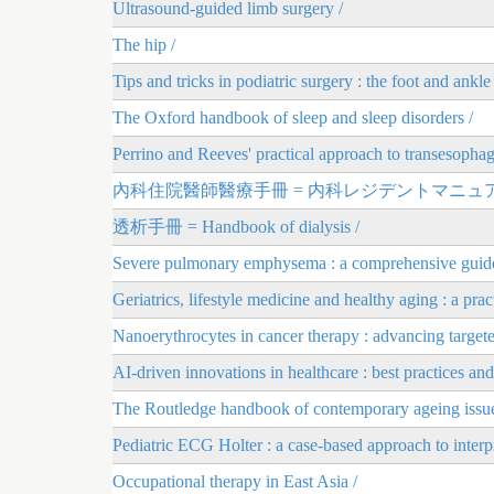
Ultrasound-guided limb surgery /
The hip /
Tips and tricks in podiatric surgery : the foot and ankle 
The Oxford handbook of sleep and sleep disorders /
Perrino and Reeves' practical approach to transesopha
內科住院醫師醫療手冊 = 内科レジデントマニュアル
透析手冊 = Handbook of dialysis /
Severe pulmonary emphysema : a comprehensive guide t
Geriatrics, lifestyle medicine and healthy aging : a prac
Nanoerythrocytes in cancer therapy : advancing target
AI-driven innovations in healthcare : best practices and
The Routledge handbook of contemporary ageing issues 
Pediatric ECG Holter : a case-based approach to interpr
Occupational therapy in East Asia /