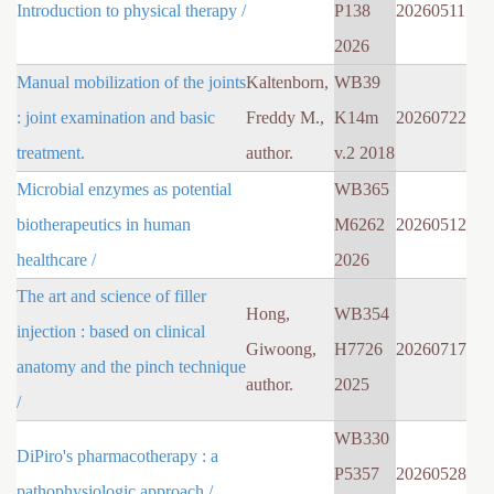
Introduction to physical therapy /
P138
20260511
2026
Manual mobilization of the joints
Kaltenborn,
WB39
: joint examination and basic
Freddy M.,
K14m
20260722
treatment.
author.
v.2 2018
Microbial enzymes as potential
WB365
biotherapeutics in human
M6262
20260512
healthcare /
2026
The art and science of filler
Hong,
WB354
injection : based on clinical
Giwoong,
H7726
20260717
anatomy and the pinch technique
author.
2025
/
WB330
DiPiro's pharmacotherapy : a
P5357
20260528
pathophysiologic approach /