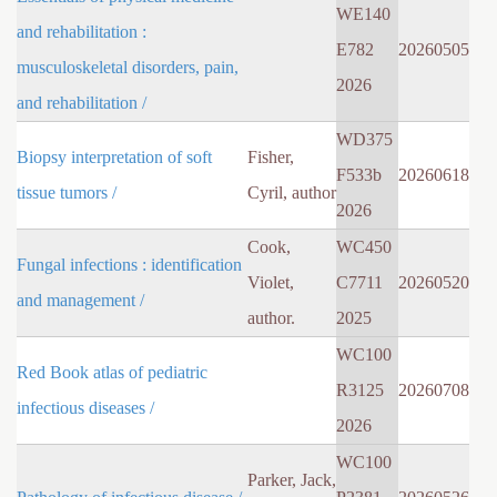
WE140
and rehabilitation :
E782
20260505
musculoskeletal disorders, pain,
2026
and rehabilitation /
WD375
Biopsy interpretation of soft
Fisher,
F533b
20260618
tissue tumors /
Cyril, author
2026
Cook,
WC450
Fungal infections : identification
Violet,
C7711
20260520
and management /
author.
2025
WC100
Red Book atlas of pediatric
R3125
20260708
infectious diseases /
2026
WC100
Parker, Jack,