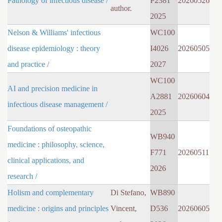
Pathology of infectious disease /
P2381
20260526
author.
2025
Nelson & Williams' infectious
WC100
disease epidemiology : theory
I4026
20260505
and practice /
2027
WC100
AI and precision medicine in
A2881
20260604
infectious disease management /
2025
Foundations of osteopathic
WB940
medicine : philosophy, science,
F771
20260511
clinical applications, and
2026
research /
Holism and complementary
Di Stefano,
WB890
medicine : origins and principles
Vincent,
D536
20260605