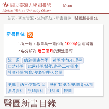
Jump to navigation
Menu
首頁
›
研究資源
›
查詢系統
›
新書目錄
›
醫圖新書目錄
您
在
新書目錄
這
1.近一週：數量為一週內近
1000筆
新進書籍
裡
2.各分類為
近三個月
的新進書籍
近一週
總類/圖書館學
哲學/宗教/心理學
自然科學
應用科學/醫學/農學/工程/軍事
社會科學/教育/法律/管理/人類學
史地
語言/文學/新聞
藝術/建築/音樂/體育/休閒
參考資料
視聽資料
社科圖
醫圖
醫圖新書目錄