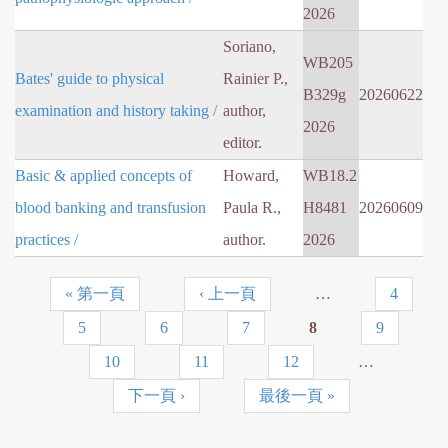
2026
Soriano,
WB205
Bates' guide to physical
Rainier P.,
B329g
20260622
examination and history taking /
author,
2026
editor.
Basic & applied concepts of
Howard,
WB18.2
blood banking and transfusion
Paula R.,
H8481
20260609
practices /
author.
2026
« 第一頁
‹ 上一頁
…
4
頁
5
6
7
8
9
面
10
11
12
…
下一頁 ›
最後一頁 »