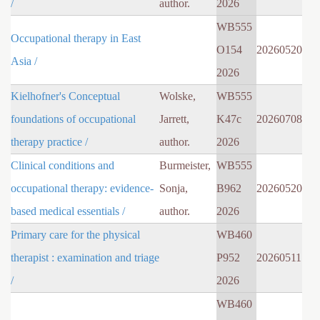
/
author.
2026
WB555
Occupational therapy in East
O154
20260520
Asia /
2026
Kielhofner's Conceptual
Wolske,
WB555
foundations of occupational
Jarrett,
K47c
20260708
therapy practice /
author.
2026
Clinical conditions and
Burmeister,
WB555
occupational therapy: evidence-
Sonja,
B962
20260520
based medical essentials /
author.
2026
Primary care for the physical
WB460
therapist : examination and triage
P952
20260511
/
2026
WB460