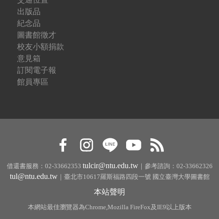
出版品
紀念品
圖書館徵才
校友小額捐款
意見箱
訂閱電子報
館員專區
tulcir@ntu.edu.tw
借還書服務：02-33662353
｜參考諮詢：02-33662326
tul@ntu.edu.tw
｜臺北市10617羅斯福路四段一號 國立臺灣大學圖書館
本站聲明
本網站最佳瀏覽器為Chrome,Mozilla FireFox及IE9以上版本