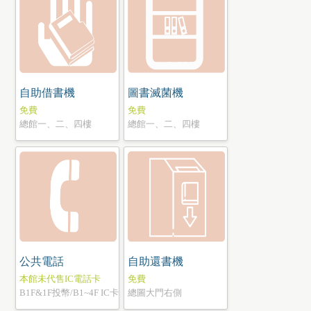
自助借書機
圖書滅菌機
免費
免費
總館
一、二、四
樓
總館一、
二、四
樓
公共電話
自助還書機
本館未代售IC電話卡
免費
B1F&1F投幣/B1~4F IC卡
總圖大門右側