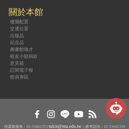
關於本館
樓層配置
交通位置
出版品
紀念品
圖書館徵才
校友小額捐款
意見箱
訂閱電子報
館員專區
tulcir@ntu.edu.tw
借還書服務：02-33662353
｜參考諮詢：02-33662326