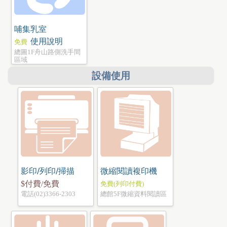
哺集乳室
使用說明
免費
總圖1F舟山路側洗手間
區域
設備使用
影印/列印/掃描
微縮閱讀複印機
$付費/免費
免費(列印付費)
電話(02)3366-2303
總館5F微縮資料閱讀區