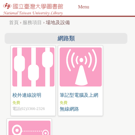
Jump to navigation
Menu
首頁
›
服務項目
›
場地及設備
您
在
網路類
這
裡
校外連線說明
筆記型電腦及上網
免費
免費
無線網路
電話(02)3366-2326