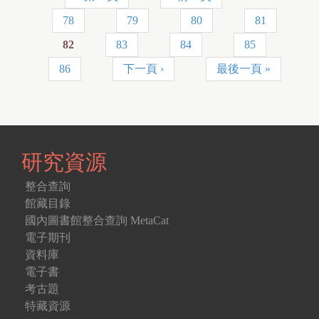
頁
78
79
80
81
面
82
83
84
85
86
下一頁 ›
最後一頁 »
研究資源
整合查詢
館藏目錄
國內圖書館整合查詢 MetaCat
電子期刊
資料庫
電子書
考古題
特藏資源