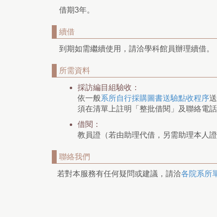
借期3年。
續借
到期如需繼續使用，請洽學科館員辦理續借。
所需資料
採訪編目組驗收：
依一般
系所自行採購圖書送驗點收程序
送
須在清單上註明「整批借閱」及聯絡電話
借閱：
教員證（若由助理代借，另需助理本人證
聯絡我們
若對本服務有任何疑問或建議，請洽
各院系所