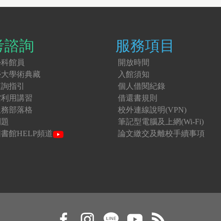
考諮詢
服務項目
學科館員
開放時間
臺大學術典藏
入館須知
查詢指引
個人借閱紀錄
館利用講習
借還書規則
服務部落格
校外連線說明(VPN)
問題
筆記型電腦及上網(Wi-Fi)
書館HELP頻道
論文繳交及離校手續事項