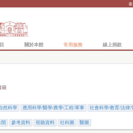
Jump to navigation
臺
目
關於本館
常用服務
線上捐款
書籍
自然科學
應用科學/醫學/農學/工程/軍事
社會科學/教育/法律/
休閒
參考資料
視聽資料
社科圖
醫圖