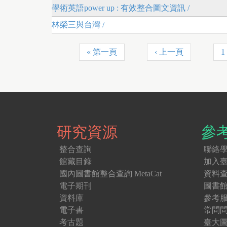
學術英語power up : 有效整合圖文資訊 /
林榮三與台灣 /
« 第一頁
‹ 上一頁
1
P
a
g
e
s
研究資源
參
整合查詢
聯絡
館藏目錄
加入
國內圖書館整合查詢 MetaCat
資料
電子期刊
圖書
資料庫
參考
電子書
常問
考古題
臺大圖