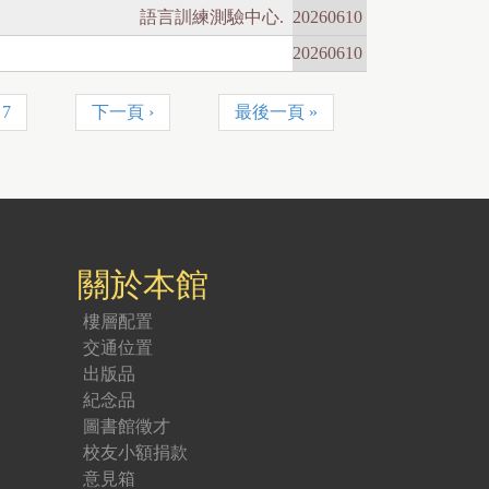
語言訓練測驗中心.
20260610
20260610
7
下一頁 ›
最後一頁 »
關於本館
樓層配置
交通位置
出版品
紀念品
圖書館徵才
校友小額捐款
意見箱