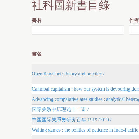
社科圖新書目錄
r
e
書名
作者
書名
Operational art : theory and practice /
Cannibal capitalism : how our system is devouring demo
Advancing comparative area studies : analytical hetero
国际关系中层理论十二讲 /
中国国际关系史研究百年 1919-2019 /
Waiting games : the politics of patience in Indo-Pacific 