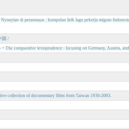
antauan : kumpulan lirik lagu pekerja migran Indonesia &
国 /
e lexisprudence : focusing on Germany, Austria, and Sw
ection of documentary films from Taiwan 1930-2003.