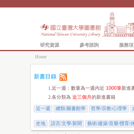
研究資源
參考諮詢
服務項
Home
Y
o
新書目錄
u
1.近一週：數量為一週內近
1000筆
新進
a
2.各分類為
近三個月
的新進書籍
r
近一週
總類/圖書館學
哲學/宗教/心理學
e
h
史地
語言/文學/新聞
藝術/建築/音樂/體育/
e