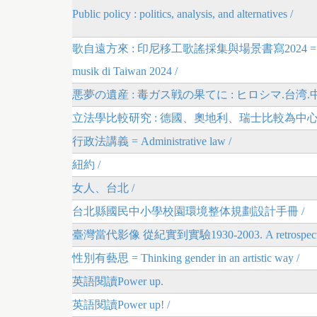
Public policy : politics, analysis, and alternatives /
歌自遠方來 : 印尼移工歌謠採集與場景書寫2024 = Nyanyian di per
musik di Taiwan 2024 /
悪夢の遺産 : 毒ガス戦の果てに : ヒロシマ.台湾.中
立法學比較研究 : 德國、奧地利、瑞士比較為中心 = The comparativ
行政法講義 = Administrative law /
紐約 /
女人、台北 /
台北縣國民中小學校園環境整体規劃設計手冊 /
臺灣當代影像 從紀實到實驗1930-2003. A retrospective coll
性別有藝思 = Thinking gender in an artistic way /
英語閱讀Power up.
英語閱讀Power up! /