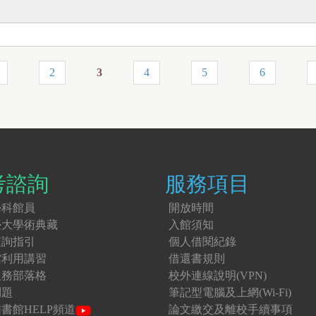
2
3
4
5
6
考諮詢
服務項目
學科館員
開放時間
臺大學術典藏
入館須知
查詢指引
個人借閱紀錄
館利用講習
借還書規則
服務部落格
校外連線說明(VPN)
問題
筆記型電腦及上網(Wi-Fi)
書館HELP頻道
論文繳交及離校手續事項