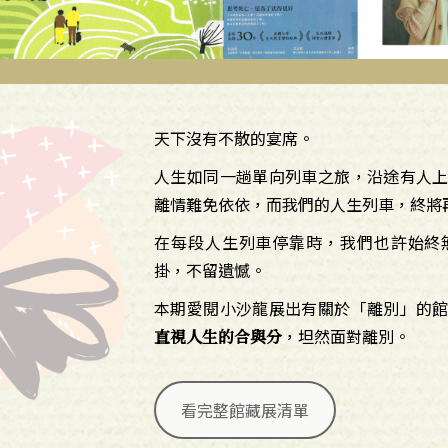
天下沒有不散的宴席。
人生如同一趟單向列車之旅，沿途有人
離情難免依依，而我們的人生列車，終將
在每段人生列車停靠時，我們也許始終
掛，不留遺憾。
本期愛閱小沙龍展出有關於「離別」的
，坦然面對離別。
直視人生的合與分
看完整館藏展清單