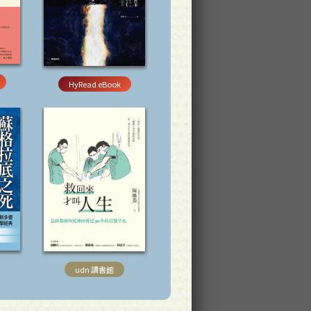
HyRead eBook
udn 讀書館