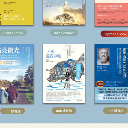
iRead eBooks
iRead eBooks
HyRead eBook
udn 讀書館
udn 讀書館
udn 讀書館