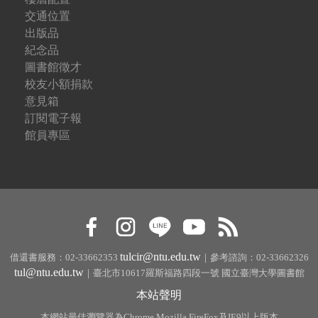
交通位置
出版品
紀念品
圖書館徵才
校友小額捐款
意見箱
訂閱電子報
館員專區
tulcir@ntu.edu.tw
借還書服務：02-33662353
｜參考諮詢：02-33662326
tul@ntu.edu.tw
｜臺北市10617羅斯福路四段一號 國立臺灣大學圖書館
本站聲明
本網站最佳瀏覽器為Chrome,Mozilla FireFox及IE9以上版本