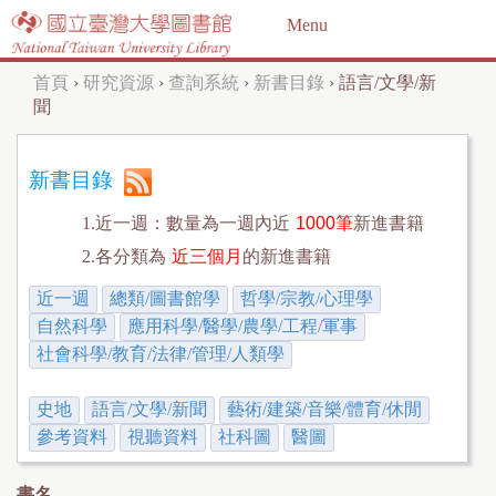
Jump to navigation
Menu
首頁
›
研究資源
›
查詢系統
›
新書目錄
›
語言/文學/新
您
聞
在
這
新書目錄
裡
1.近一週：數量為一週內近
1000筆
新進書籍
2.各分類為
近三個月
的新進書籍
近一週
總類/圖書館學
哲學/宗教/心理學
自然科學
應用科學/醫學/農學/工程/軍事
社會科學/教育/法律/管理/人類學
史地
語言/文學/新聞
藝術/建築/音樂/體育/休閒
參考資料
視聽資料
社科圖
醫圖
書名