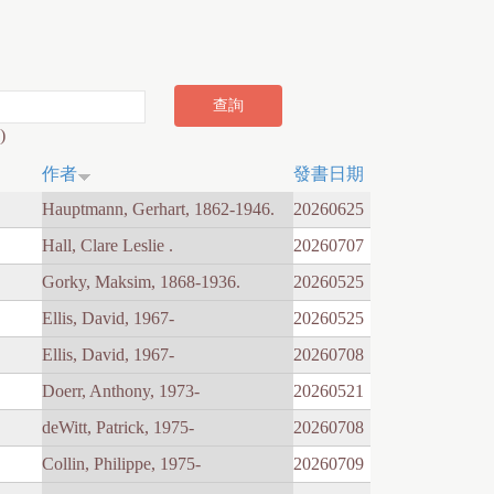
)
作者
發書日期
Hauptmann, Gerhart, 1862-1946.
20260625
Hall, Clare Leslie .
20260707
Gorky, Maksim, 1868-1936.
20260525
Ellis, David, 1967-
20260525
Ellis, David, 1967-
20260708
Doerr, Anthony, 1973-
20260521
deWitt, Patrick, 1975-
20260708
Collin, Philippe, 1975-
20260709