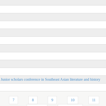
conference in Southeast Asian literature and history
7
8
9
10
11