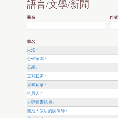
語言/文學/新聞
書名
作者
書名
火焰 /
心碎家園 /
母親 /
宜弒宜家 /
宜弒宜家 /
拾貝人 /
心碎圖書館員 /
麗池大飯店的調酒師 /