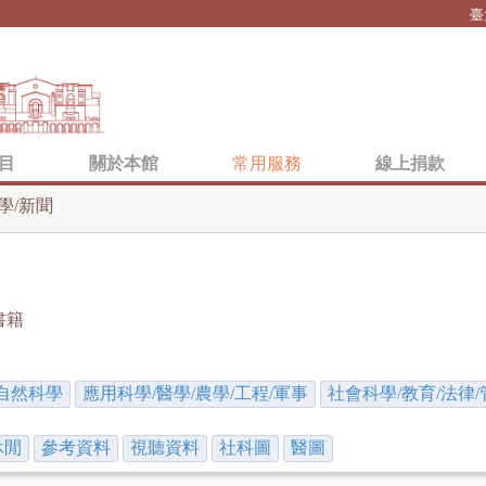
Jump to navigation
臺
目
關於本館
常用服務
線上捐款
學/新聞
書籍
自然科學
應用科學/醫學/農學/工程/軍事
社會科學/教育/法律/
休閒
參考資料
視聽資料
社科圖
醫圖