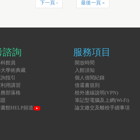
下一頁 ›
最後一頁 »
考諮詢
服務項目
學科館員
開放時間
臺大學術典藏
入館須知
查詢指引
個人借閱紀錄
館利用講習
借還書規則
服務部落格
校外連線說明(VPN)
問題
筆記型電腦及上網(Wi-Fi)
書館HELP頻道
論文繳交及離校手續事項