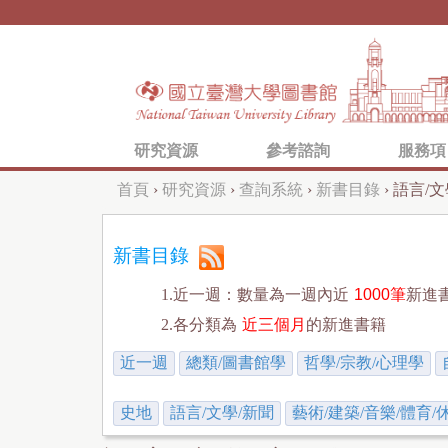
研究資源
參考諮詢
服務項
首頁
›
研究資源
›
查詢系統
›
新書目錄
›
語言/文
您
在
新書目錄
這
1.近一週：數量為一週內近
1000筆
新進
裡
2.各分類為
近三個月
的新進書籍
近一週
總類/圖書館學
哲學/宗教/心理學
史地
語言/文學/新聞
藝術/建築/音樂/體育/