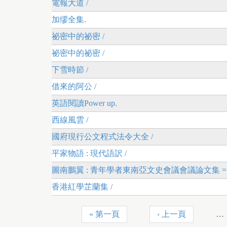
電報大道 /
加缪全集.
祕密中的祕密 /
祕密中的祕密 /
下雪時節 /
借來的阿公 /
英語閱讀Power up.
西線風雲 /
國府現行公文程式法令大全 /
平家物語 : 現代語訳 /
圖南鵬翼 : 青年學者東南亞文史會議會議論文集 = Junior scholars 
香港紅學芷蘭集 /
« 第一頁
‹ 上一頁
…
頁