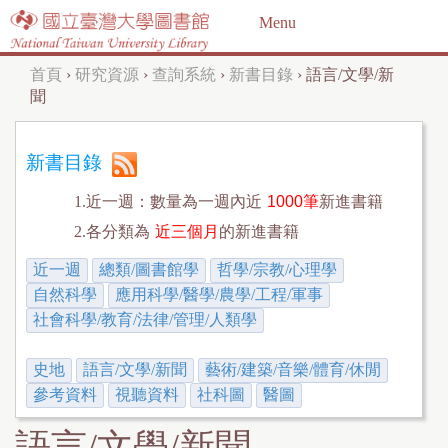
Jump to navigation
Menu
首頁
›
研究資源
›
查詢系統
›
新書目錄
›
語言/文學/新
您
聞
在
這
新書目錄
裡
1.近一週：數量為一週內近
1000筆
新進書籍
2.各分類為
近三個月
的新進書籍
近一週
總類/圖書館學
哲學/宗教/心理學
自然科學
應用科學/醫學/農學/工程/軍事
社會科學/教育/法律/管理/人類學
史地
語言/文學/新聞
藝術/建築/音樂/體育/休閒
參考資料
視聽資料
社科圖
醫圖
語言/文學/新聞