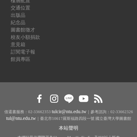
樓層配置
交通位置
出版品
紀念品
圖書館徵才
校友小額捐款
意見箱
訂閱電子報
館員專區
tulcir@ntu.edu.tw
借還書服務：02-33662353
｜參考諮詢：02-33662326
tul@ntu.edu.tw
｜臺北市10617羅斯福路四段一號 國立臺灣大學圖書館
本站聲明