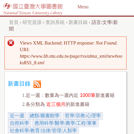
Jump to navigation
Menu
首頁
›
研究資源
›
查詢系統
›
新書目錄
›
語言/文學/新
您
聞
在
Views XML Backend: HTTP response:
Not Found
.
這
錯
URI:
https://www.lib.ntu.edu.tw/page/rss/alma_xml/newboo
裡
誤
ksRSS_8.xml
訊
息
新書目錄
1.近一週：數量為一週內近
1000筆
新進書籍
2.各分類為
近三個月
的新進書籍
近一週
總類/圖書館學
哲學/宗教/心理學
自然科學
應用科學/醫學/農學/工程/軍事
社會科學/教育/法律/管理/人類學