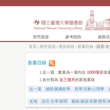
研究資源
參考諮詢
服務項
首頁
›
研究資源
›
查詢系統
›
新書目錄
›
語言/文
您
在
新書目錄
這
1.近一週：數量為一週內近
1000筆
新進
裡
2.各分類為
近三個月
的新進書籍
近一週
總類/圖書館學
哲學/宗教/心理學
史地
語言/文學/新聞
藝術/建築/音樂/體育/