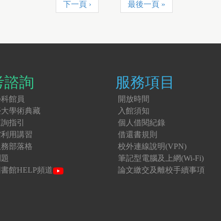
下一頁 ›
最後一頁 »
考諮詢
服務項目
學科館員
開放時間
臺大學術典藏
入館須知
查詢指引
個人借閱紀錄
館利用講習
借還書規則
服務部落格
校外連線說明(VPN)
問題
筆記型電腦及上網(Wi-Fi)
書館HELP頻道
論文繳交及離校手續事項