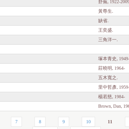
舒蕪, 1922-2009
黃尊生.
缺省.
王奕盛.
三角洋一.
塚本青史, 1949
莊曉明, 1964-
五木寬之.
里中哲彥, 1959
楊若慈, 1984-
Brown, Dan, 19
7
8
9
10
11