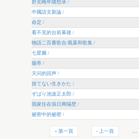
舒芜晚年随想录 /
中國語文新論 /
命定 /
看不見的台前幕後 /
物語二百番歌合/風葉和歌集 /
七星圖 /
煬帝 /
天问的回声 /
捨てない生きかた /
ずばり池波正太郎 /
我家住在張日興隔壁 /
祕密中的祕密 /
« 第一頁
‹ 上一頁
…
頁