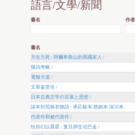
語言/文學/新聞
書名
作者
書名
方生方死 : 阿爾卑斯山的異國家人 /
慢詞考略 /
電報大道 /
文章鉴赏论 /
日本古典文学の言葉と思想 /
諸本対照狭衣物語 : 承応板本.慈鎮本.深川本.
代表作和被代表作 /
给你们以晨星 : 复旦师生论巴金 /