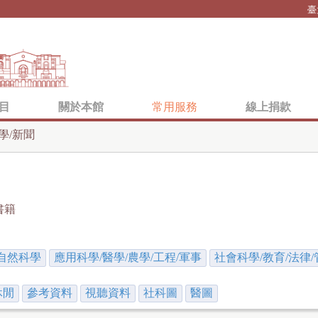
Jump to navigation
臺
目
關於本館
常用服務
線上捐款
學/新聞
書籍
自然科學
應用科學/醫學/農學/工程/軍事
社會科學/教育/法律/
休閒
參考資料
視聽資料
社科圖
醫圖