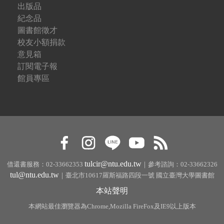
出版品
紀念品
圖書館徵才
校友小額捐款
意見箱
訂閱電子報
館員專區
tulcir@ntu.edu.tw
借還書服務：02-33662353
｜參考諮詢：02-33662326
tul@ntu.edu.tw
｜臺北市10617羅斯福路四段一號 國立臺灣大學圖書館
本站聲明
本網站最佳瀏覽器為Chrome,Mozilla FireFox及IE9以上版本