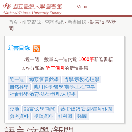
Jump to navigation
Menu
首頁
›
研究資源
›
查詢系統
›
新書目錄
›
語言/文學/新
您
聞
在
這
新書目錄
裡
1.近一週：數量為一週內近
1000筆
新進書籍
2.各分類為
近三個月
的新進書籍
近一週
總類/圖書館學
哲學/宗教/心理學
自然科學
應用科學/醫學/農學/工程/軍事
社會科學/教育/法律/管理/人類學
史地
語言/文學/新聞
藝術/建築/音樂/體育/休閒
參考資料
視聽資料
社科圖
醫圖
語言/文學/新聞