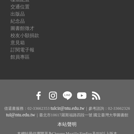
交通位置
出版品
紀念品
圖書館徵才
校友小額捐款
意見箱
訂閱電子報
館員專區
tulcir@ntu.edu.tw
借還書服務：02-33662353
｜參考諮詢：02-33662326
tul@ntu.edu.tw
｜臺北市10617羅斯福路四段一號 國立臺灣大學圖書館
本站聲明
本網站最佳瀏覽器為Chrome,Mozilla FireFox及IE9以上版本