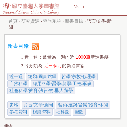
Jump to navigation
Menu
首頁
›
研究資源
›
查詢系統
›
新書目錄
›
語言/文學/新
您
聞
在
這
新書目錄
裡
1.近一週：數量為一週內近
1000筆
新進書籍
2.各分類為
近三個月
的新進書籍
近一週
總類/圖書館學
哲學/宗教/心理學
自然科學
應用科學/醫學/農學/工程/軍事
社會科學/教育/法律/管理/人類學
史地
語言/文學/新聞
藝術/建築/音樂/體育/休閒
參考資料
視聽資料
社科圖
醫圖
書名