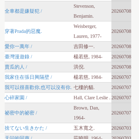
Stevenson,
全車都是嫌疑犯 /
20260708
Benjamin.
Weisberger,
穿著Prada的惡魔.
20260708
Lauren, 1977-
愛你一萬年 /
吉田修一.
20260708
臺灣漫遊錄 /
楊若慈, 1984-
20260708
賣瓜的人 /
洪倪.
20260708
我家住在張日興隔壁 /
楊若慈, 1984-
20260707
我可以很喜歡你,也可以沒有你.
七樓的貓.
20260707
心碎家園 /
Hall, Clare Leslie .
20260707
Brown, Dan,
祕密中的祕密 /
20260707
1964-
捨てない生きかた /
五木寬之.
20260703
天问的回声 /
莊曉明, 1964-
20260703