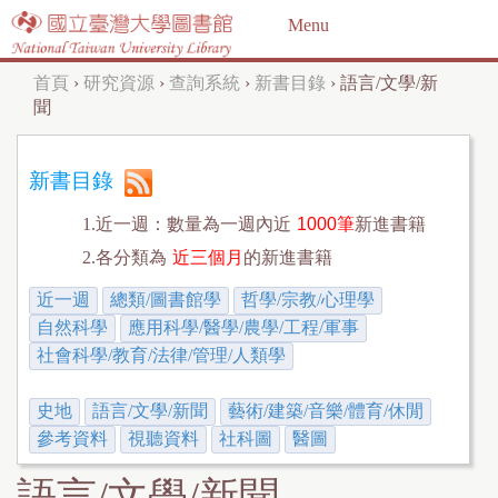
Jump to navigation
Menu
首頁
›
研究資源
›
查詢系統
›
新書目錄
›
語言/文學/新
您
聞
在
這
新書目錄
裡
1.近一週：數量為一週內近
1000筆
新進書籍
2.各分類為
近三個月
的新進書籍
近一週
總類/圖書館學
哲學/宗教/心理學
自然科學
應用科學/醫學/農學/工程/軍事
社會科學/教育/法律/管理/人類學
史地
語言/文學/新聞
藝術/建築/音樂/體育/休閒
參考資料
視聽資料
社科圖
醫圖
語言/文學/新聞