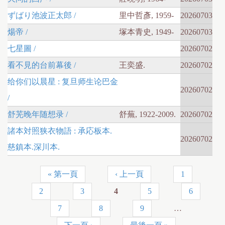
ずばり池波正太郎 /
里中哲彥, 1959-
20260703
煬帝 /
塚本青史, 1949-
20260703
七星圖 /
20260702
看不見的台前幕後 /
王奕盛.
20260702
给你们以晨星 : 复旦师生论巴金
20260702
/
舒芜晚年随想录 /
舒蕪, 1922-2009.
20260702
諸本対照狭衣物語 : 承応板本.
20260702
慈鎮本.深川本.
« 第一頁
‹ 上一頁
1
頁
2
3
4
5
6
面
7
8
9
…