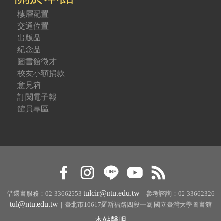
樓層配置
交通位置
出版品
紀念品
圖書館徵才
校友小額捐款
意見箱
訂閱電子報
館員專區
tulcir@ntu.edu.tw
借還書服務：02-33662353
｜參考諮詢：02-33662326
tul@ntu.edu.tw
｜臺北市10617羅斯福路四段一號 國立臺灣大學圖書館
本站聲明