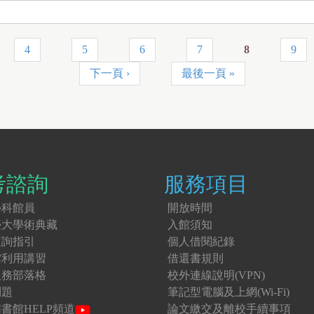
4
5
6
7
8
9
下一頁 ›
最後一頁 »
考諮詢
服務項目
學科館員
開放時間
臺大學術典藏
入館須知
查詢指引
個人借閱紀錄
館利用講習
借還書規則
服務部落格
校外連線說明(VPN)
問題
筆記型電腦及上網(Wi-Fi)
書館HELP頻道
論文繳交及離校手續事項