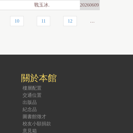
戰玉冰.
20260609
10
11
12
…
關於本館
樓層配置
交通位置
出版品
紀念品
圖書館徵才
校友小額捐款
意見箱