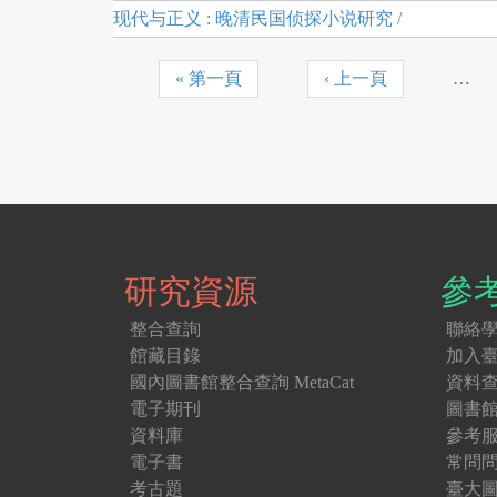
现代与正义 : 晚清民国侦探小说研究 /
« 第一頁
‹ 上一頁
…
頁
面
研究資源
參
整合查詢
聯絡
館藏目錄
加入
國內圖書館整合查詢 MetaCat
資料
電子期刊
圖書
資料庫
參考
電子書
常問
考古題
臺大圖