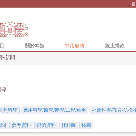
Jump to navigation
臺
目
關於本館
常用服務
線上捐款
學/新聞
書籍
自然科學
應用科學/醫學/農學/工程/軍事
社會科學/教育/法律/
休閒
參考資料
視聽資料
社科圖
醫圖