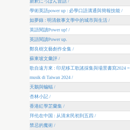
新釈にっぽん昔話 /
學術英語power up : 必學口語溝通與簡報技能 /
如夢錄 : 明清敘事文學中的城市與生活 /
英語閱讀Power up! /
英語閱讀Power up.
鄭良樹文藝創作全集 /
蘇東坡文彙評 /
歌自遠方來 : 印尼移工歌謠採集與場景書寫2024 = Nyanyian di per
musik di Taiwan 2024 /
天鵝與蝙蝠 /
杏林小記 /
香港紅學芷蘭集 /
拜伦在中国 : 从清末民初到五四 /
禁忌的魔術 /