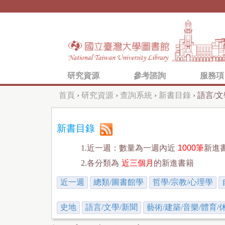
研究資源
參考諮詢
服務項
首頁
›
研究資源
›
查詢系統
›
新書目錄
›
語言/文
您
在
新書目錄
這
1.近一週：數量為一週內近
1000筆
新進
裡
2.各分類為
近三個月
的新進書籍
近一週
總類/圖書館學
哲學/宗教/心理學
史地
語言/文學/新聞
藝術/建築/音樂/體育/