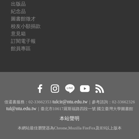
出版品
紀念品
圖書館徵才
校友小額捐款
意見箱
訂閱電子報
館員專區
tulcir@ntu.edu.tw
借還書服務：02-33662353
｜參考諮詢：02-33662326
tul@ntu.edu.tw
｜臺北市10617羅斯福路四段一號 國立臺灣大學圖書館
本站聲明
本網站最佳瀏覽器為Chrome,Mozilla FireFox及IE9以上版本