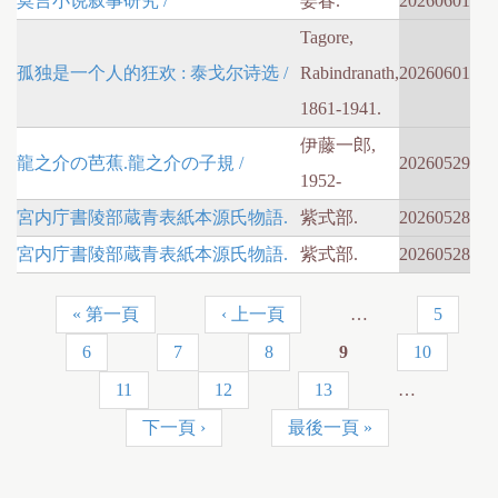
莫言小说叙事研究 /
姜春.
20260601
Tagore,
孤独是一个人的狂欢 : 泰戈尔诗选 /
Rabindranath,
20260601
1861-1941.
伊藤一郎,
龍之介の芭蕉.龍之介の子規 /
20260529
1952-
宮内庁書陵部蔵青表紙本源氏物語.
紫式部.
20260528
宮内庁書陵部蔵青表紙本源氏物語.
紫式部.
20260528
« 第一頁
‹ 上一頁
…
5
頁
6
7
8
9
10
面
11
12
13
…
下一頁 ›
最後一頁 »