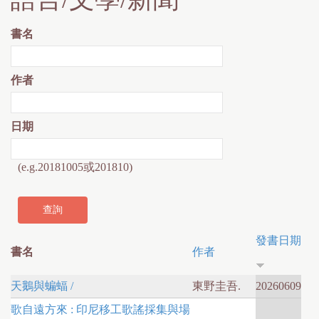
書名
作者
日期
(e.g.20181005或201810)
發書日期
書名
作者
天鵝與蝙蝠 /
東野圭吾.
20260609
歌自遠方來 : 印尼移工歌謠採集與場