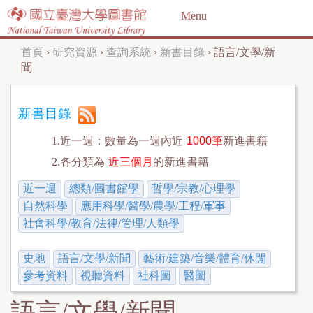
Jump to navigation
Menu
首頁
›
研究資源
›
查詢系統
›
新書目錄
›
語言/文學/新
您
聞
在
這
新書目錄
裡
1.近一週：數量為一週內近
1000筆
新進書籍
2.各分類為
近三個月
的新進書籍
近一週
總類/圖書館學
哲學/宗教/心理學
自然科學
應用科學/醫學/農學/工程/軍事
社會科學/教育/法律/管理/人類學
史地
語言/文學/新聞
藝術/建築/音樂/體育/休閒
參考資料
視聽資料
社科圖
醫圖
語言/文學/新聞