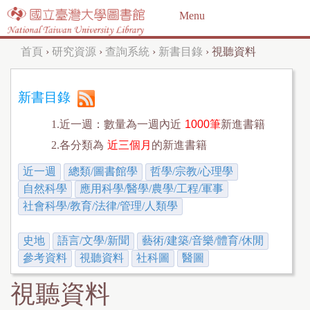
Jump to navigation
Menu
首頁
›
研究資源
›
查詢系統
›
新書目錄
›
視聽資料
您
在
新書目錄
這
1.近一週：數量為一週內近
1000筆
新進書籍
裡
2.各分類為
近三個月
的新進書籍
近一週
總類/圖書館學
哲學/宗教/心理學
自然科學
應用科學/醫學/農學/工程/軍事
社會科學/教育/法律/管理/人類學
史地
語言/文學/新聞
藝術/建築/音樂/體育/休閒
參考資料
視聽資料
社科圖
醫圖
視聽資料