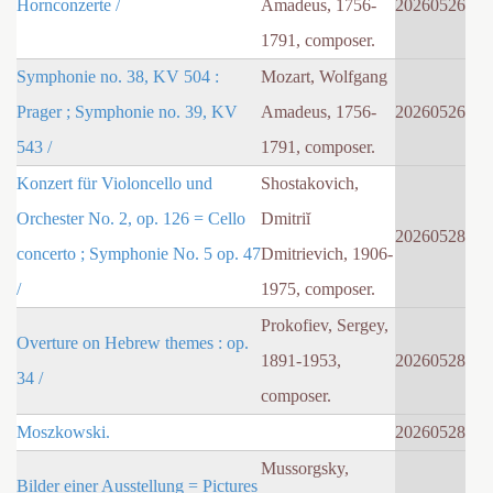
Hornconzerte /
Amadeus, 1756-
20260526
1791, composer.
Symphonie no. 38, KV 504 :
Mozart, Wolfgang
Prager ; Symphonie no. 39, KV
Amadeus, 1756-
20260526
543 /
1791, composer.
Konzert für Violoncello und
Shostakovich,
Orchester No. 2, op. 126 = Cello
Dmitriĭ
20260528
concerto ; Symphonie No. 5 op. 47
Dmitrievich, 1906-
/
1975, composer.
Prokofiev, Sergey,
Overture on Hebrew themes : op.
1891-1953,
20260528
34 /
composer.
Moszkowski.
20260528
Mussorgsky,
Bilder einer Ausstellung = Pictures