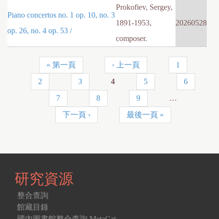
Prokofiev, Sergey,
Piano concertos no. 1 op. 10, no. 3
1891-1953,
20260528
op. 26, no. 4 op. 53 /
composer.
« 第一頁
‹ 上一頁
1
頁
2
3
4
5
6
面
7
8
9
…
下一頁 ›
最後一頁 »
研究資源
整合查詢
館藏目錄
國內圖書館整合查詢 MetaCat