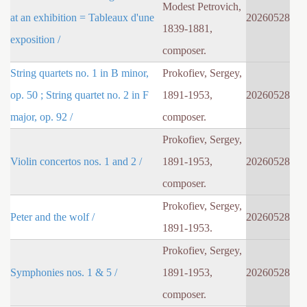
Modest Petrovich,
at an exhibition = Tableaux d'une
20260528
1839-1881,
exposition /
composer.
String quartets no. 1 in B minor,
Prokofiev, Sergey,
op. 50 ; String quartet no. 2 in F
1891-1953,
20260528
major, op. 92 /
composer.
Prokofiev, Sergey,
Violin concertos nos. 1 and 2 /
1891-1953,
20260528
composer.
Prokofiev, Sergey,
Peter and the wolf /
20260528
1891-1953.
Prokofiev, Sergey,
Symphonies nos. 1 & 5 /
1891-1953,
20260528
composer.