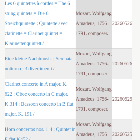
Les 6 quintettes à cordes = The 6
string quintets = Die 6
Mozart, Wolfgang
Streichquintette ; Quintette avec
Amadeus, 1756-
20260526
clarinette = Clarinet quintet =
1791, composer.
Klarinettenquintett /
Mozart, Wolfgang
Eine kleine Nachtmusik ; Serenata
Amadeus, 1756-
20260526
notturna ; 3 divertimenti /
1791, composer.
Clarinet concerto in A major, K.
Mozart, Wolfgang
622 ; Oboe concerto in C major,
Amadeus, 1756-
20260525
K.314 ; Bassoon concerto in B flat
1791, composer.
major, K. 191 /
Mozart, Wolfgang
Horn concertos nos. 1-4 ; Quintet in
Amadeus, 1756-
20260525
E flat K452 /