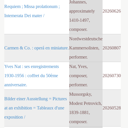
Johannes,
Requiem ; Missa prolationum ;
approximately
20260626
Intemerata Dei mater /
1410-1497,
composer.
Nordwestdeutsche
Carmen & Co. : operá en miniature.
Kammersolisten,
20260807
performer.
Yves Nat : ses enregistrements
Nat, Yves,
1930-1956 : coffret du 50ème
composer,
20260730
anniversaire.
performer.
Mussorgsky,
Bilder einer Ausstellung = Pictures
Modest Petrovich,
at an exhibition = Tableaux d'une
20260528
1839-1881,
exposition /
composer.