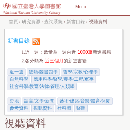
Jump to navigation
Menu
首頁
›
研究資源
›
查詢系統
›
新書目錄
›
視聽資料
您
在
新書目錄
這
1.近一週：數量為一週內近
1000筆
新進書籍
裡
2.各分類為
近三個月
的新進書籍
近一週
總類/圖書館學
哲學/宗教/心理學
自然科學
應用科學/醫學/農學/工程/軍事
社會科學/教育/法律/管理/人類學
史地
語言/文學/新聞
藝術/建築/音樂/體育/休閒
參考資料
視聽資料
社科圖
醫圖
視聽資料