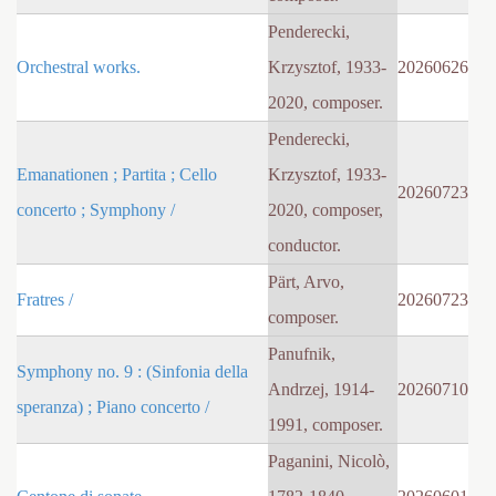
Penderecki,
Orchestral works.
Krzysztof, 1933-
20260626
2020, composer.
Penderecki,
Emanationen ; Partita ; Cello
Krzysztof, 1933-
20260723
concerto ; Symphony /
2020, composer,
conductor.
Pärt, Arvo,
Fratres /
20260723
composer.
Panufnik,
Symphony no. 9 : (Sinfonia della
Andrzej, 1914-
20260710
speranza) ; Piano concerto /
1991, composer.
Paganini, Nicolò,