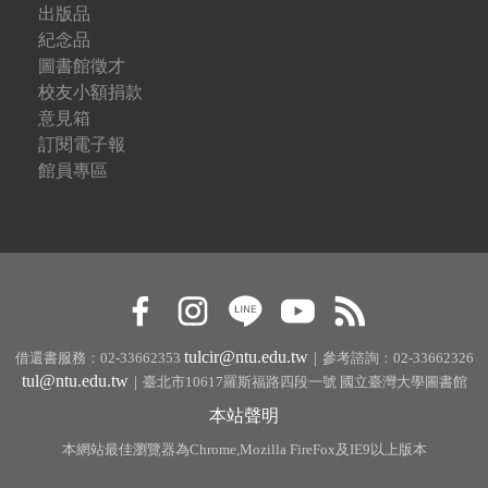
出版品
紀念品
圖書館徵才
校友小額捐款
意見箱
訂閱電子報
館員專區
tulcir@ntu.edu.tw
借還書服務：02-33662353
｜參考諮詢：02-33662326
tul@ntu.edu.tw
｜臺北市10617羅斯福路四段一號 國立臺灣大學圖書館
本站聲明
本網站最佳瀏覽器為Chrome,Mozilla FireFox及IE9以上版本