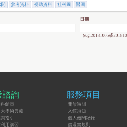
休閒
參考資料
視聽資料
社科圖
醫圖
日期
(e.g.20181005或201810
考諮詢
服務項目
學科館員
開放時間
臺大學術典藏
入館須知
查詢指引
個人借閱紀錄
館利用講習
借還書規則