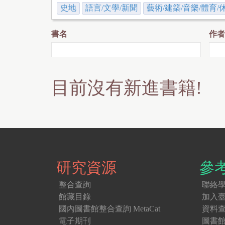
史地
語言/文學/新聞
藝術/建築/音樂/體育/
書名
作者
目前沒有新進書籍!
研究資源
參
整合查詢
聯絡
館藏目錄
加入
國內圖書館整合查詢 MetaCat
資料
電子期刊
圖書