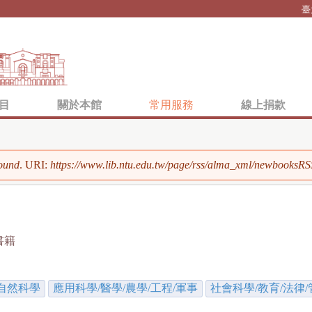
Jump to navigation
臺
目
關於本館
常用服務
線上捐款
ound
. URI:
https://www.lib.ntu.edu.tw/page/rss/alma_xml/newbooksRS
書籍
自然科學
應用科學/醫學/農學/工程/軍事
社會科學/教育/法律/