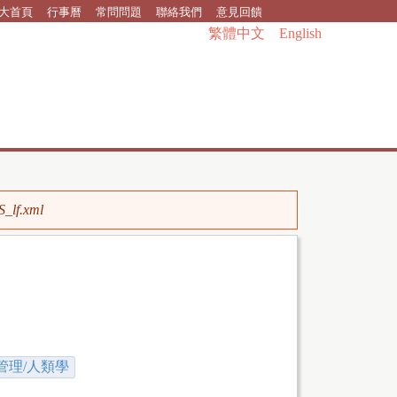
大首頁
行事曆
常問問題
聯絡我們
意見回饋
繁體中文
English
S_lf.xml
管理/人類學