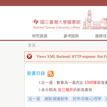
研究資源
參考諮詢
服務項
首頁
您
Views XML Backend: HTTP response:
Not F
在
錯
這
誤
新書目錄
裡
訊
1.近一週：數量為一週內近
1000筆
新進
息
2.各分類為
近三個月
的新進書籍
近一週
總類/圖書館學
哲學/宗教/心理學