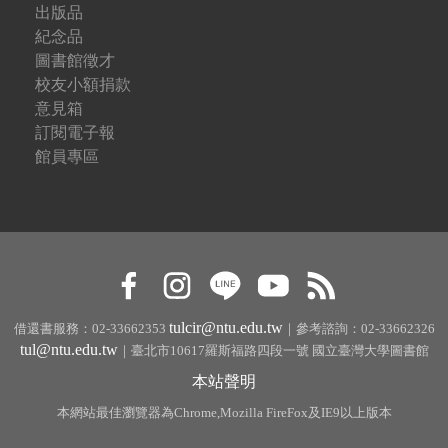
出版品
紀念品
圖書館徵才
校友小額捐款
意見箱
訂閱電子報
館員專區
tulcir@ntu.edu.tw
借還書服務：02-33662353
｜參考諮詢：02-33662326
tul@ntu.edu.tw
｜臺北市10617羅斯福路四段一號 國立臺灣大學圖書館
本站聲明
本網站最佳瀏覽器為Chrome,Mozilla FireFox及IE9以上版本