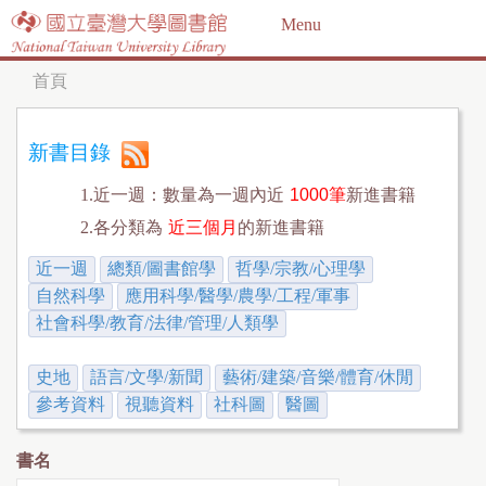
Jump to navigation
Menu
首頁
您
在
新書目錄
這
1.近一週：數量為一週內近
1000筆
新進書籍
裡
2.各分類為
近三個月
的新進書籍
近一週
總類/圖書館學
哲學/宗教/心理學
自然科學
應用科學/醫學/農學/工程/軍事
社會科學/教育/法律/管理/人類學
史地
語言/文學/新聞
藝術/建築/音樂/體育/休閒
參考資料
視聽資料
社科圖
醫圖
書名