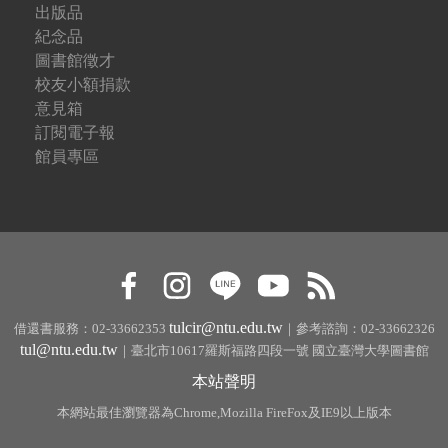
出版品
紀念品
圖書館徵才
校友小額捐款
意見箱
訂閱電子報
館員專區
tulcir@ntu.edu.tw
借還書服務：02-33662353
｜參考諮詢：02-33662326
tul@ntu.edu.tw
｜臺北市10617羅斯福路四段一號 國立臺灣大學圖書館
本站聲明
本網站最佳瀏覽器為Chrome,Mozilla FireFox及IE9以上版本