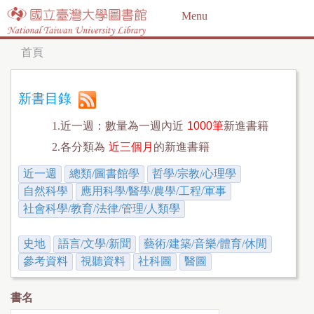
Jump to navigation
Menu
首頁
您
在
新書目錄
這
1.近一週：數量為一週內近
1000筆
新進書籍
裡
2.各分類為
近三個月
的新進書籍
近一週
總類/圖書館學
哲學/宗教/心理學
自然科學
應用科學/醫學/農學/工程/軍事
社會科學/教育/法律/管理/人類學
史地
語言/文學/新聞
藝術/建築/音樂/體育/休閒
參考資料
視聽資料
社科圖
醫圖
書名