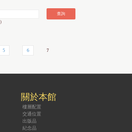
)
5
6
7
關於本館
樓層配置
交通位置
出版品
紀念品