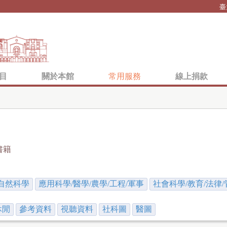
Jump to navigation
臺
目
關於本館
常用服務
線上捐款
書籍
自然科學
應用科學/醫學/農學/工程/軍事
社會科學/教育/法律/
休閒
參考資料
視聽資料
社科圖
醫圖