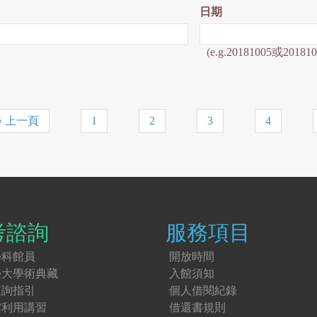
日期
(e.g.20181005或201810
‹ 上一頁
1
2
3
4
考諮詢
服務項目
學科館員
開放時間
臺大學術典藏
入館須知
查詢指引
個人借閱紀錄
館利用講習
借還書規則