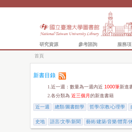
研究資源
參考諮詢
服務項
首頁
您
在
新書目錄
這
1.近一週：數量為一週內近
1000筆
新進
裡
2.各分類為
近三個月
的新進書籍
近一週
總類/圖書館學
哲學/宗教/心理學
史地
語言/文學/新聞
藝術/建築/音樂/體育/