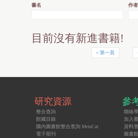
書名
作者
目前沒有新進書籍!
« 第一頁
頁
面
研究資源
參
整合查詢
聯絡
館藏目錄
加入
國內圖書館整合查詢 MetaCat
資料
電子期刊
圖書