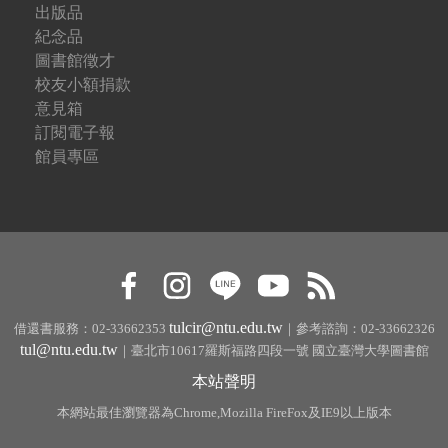
出版品
紀念品
圖書館徵才
校友小額捐款
意見箱
訂閱電子報
館員專區
tulcir@ntu.edu.tw
借還書服務：02-33662353
｜參考諮詢：02-33662326
tul@ntu.edu.tw
｜臺北市10617羅斯福路四段一號 國立臺灣大學圖書館
本站聲明
本網站最佳瀏覽器為Chrome,Mozilla FireFox及IE9以上版本