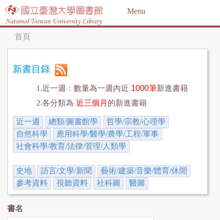
Jump to navigation
Menu
首頁
您
在
新書目錄
這
1.近一週：數量為一週內近
1000筆
新進書籍
裡
2.各分類為
近三個月
的新進書籍
近一週
總類/圖書館學
哲學/宗教/心理學
自然科學
應用科學/醫學/農學/工程/軍事
社會科學/教育/法律/管理/人類學
史地
語言/文學/新聞
藝術/建築/音樂/體育/休閒
參考資料
視聽資料
社科圖
醫圖
書名