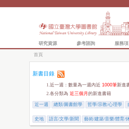
研究資源
參考諮詢
服務項
首頁
您
在
新書目錄
這
1.近一週：數量為一週內近
1000筆
新進
裡
2.各分類為
近三個月
的新進書籍
近一週
總類/圖書館學
哲學/宗教/心理學
史地
語言/文學/新聞
藝術/建築/音樂/體育/