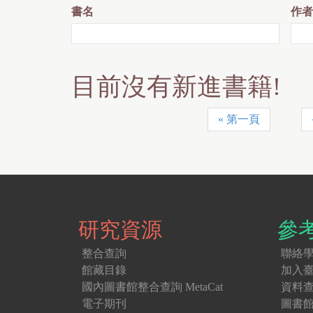
書名
作者
目前沒有新進書籍!
« 第一頁
頁
面
研究資源
參
整合查詢
聯絡
館藏目錄
加入
國內圖書館整合查詢 MetaCat
資料
電子期刊
圖書