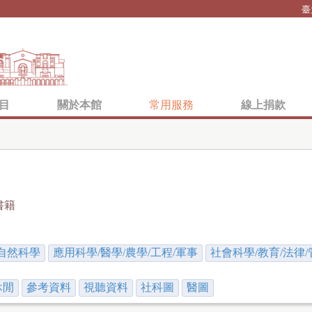
Jump to navigation
臺
目
關於本館
常用服務
線上捐款
書籍
自然科學
應用科學/醫學/農學/工程/軍事
社會科學/教育/法律/
休閒
參考資料
視聽資料
社科圖
醫圖