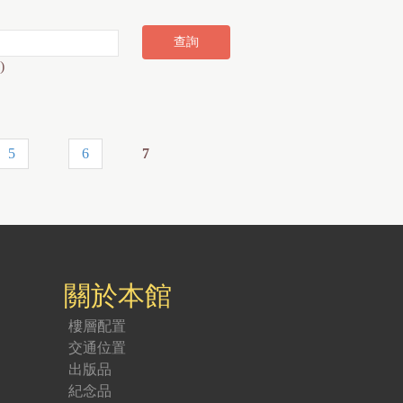
)
5
6
7
關於本館
樓層配置
交通位置
出版品
紀念品