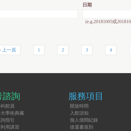
日期
(e.g.20181005或201810
‹ 上一頁
1
2
3
4
考諮詢
服務項目
學科館員
開放時間
臺大學術典藏
入館須知
查詢指引
個人借閱紀錄
館利用講習
借還書規則