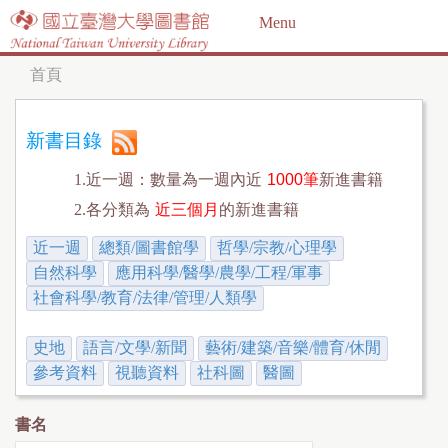
Jump to navigation
Menu
首頁
您
在
新書目錄
這
1.近一週：數量為一週內近
1000筆
新進書籍
裡
2.各分類為
近三個月
的新進書籍
近一週
總類/圖書館學
哲學/宗教/心理學
自然科學
應用科學/醫學/農學/工程/軍事
社會科學/教育/法律/管理/人類學
史地
語言/文學/新聞
藝術/建築/音樂/體育/休閒
參考資料
視聽資料
社科圖
醫圖
書名