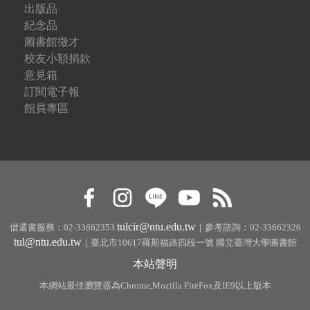
出版品
紀念品
圖書館徵才
校友小額捐款
意見箱
訂閱電子報
館員專區
tulcir@ntu.edu.tw
借還書服務：02-33662353
｜參考諮詢：02-33662326
tul@ntu.edu.tw
｜臺北市10617羅斯福路四段一號 國立臺灣大學圖書館
本站聲明
本網站最佳瀏覽器為Chrome,Mozilla FireFox及IE9以上版本