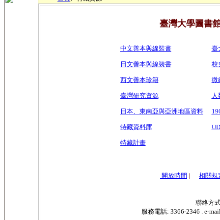
臺灣大學圖書
中文善本與線裝書
臺
日文善本與線裝書
校
西文善本珍籍
微
臺灣研究資源
人
日本、東南亞與亞洲地區資料
19
特藏資料庫
U
特藏計畫
開放時間
|
相關規
聯絡方
服務電話: 3366-2346 . e-ma