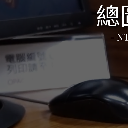
總
- NT