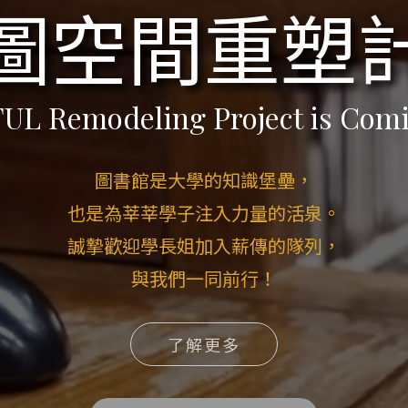
圖空間重塑
UL Remodeling Project is Com
圖書館是大學的知識堡壘，
也是為莘莘學子注入力量的活泉。
誠摯歡迎學長姐加入薪傳的隊列，
與我們一同前行！
了解更多